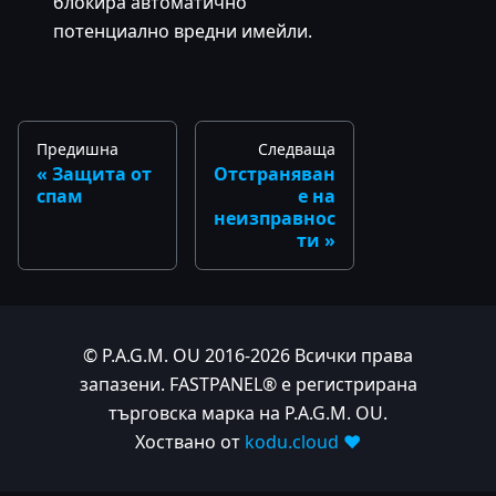
блокира автоматично
потенциално вредни имейли.
Предишна
Следваща
Защита от
Отстраняван
спам
е на
неизправнос
ти
© P.A.G.M. OU 2016-2026 Всички права
запазени. FASTPANEL® е регистрирана
търговска марка на P.A.G.M. OU.
Хоствано от
kodu.cloud ❤️