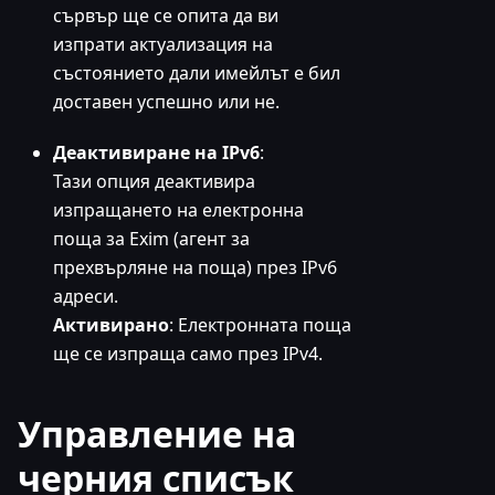
сървър ще се опита да ви
изпрати актуализация на
състоянието дали имейлът е бил
доставен успешно или не.
Деактивиране на IPv6
:
Тази опция деактивира
изпращането на електронна
поща за Exim (агент за
прехвърляне на поща) през IPv6
адреси.
Активирано
: Електронната поща
ще се изпраща само през IPv4.
Управление на
черния списък