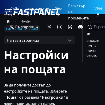
Регистър
Сайт
Фактуриране
Blog
VPN
на
промените
Имейл
Общи
Български
Търсе
Настройки на пощата
настрой
ки
На тази страница
Управле
ние на
Настройки
черния
списък
на пощата
За да получите достъп до
настройките на пощата, изберете
"
Поща
" от раздела "
Настройки
" в
левия навигационен панел.