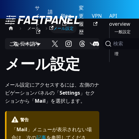
サ
変
請
イ
Blog
更
VPN
API
求
ト
履
overview
メール
メール設定
歴
一般設定
ブラック
このページ内
日本語
検索
リスト管
理
メール設定
メール設定にアクセスするには、左側のナ
ビゲーションパネルの「
Settings
」セク
ションから「
Mail
」を選択します。
警告
「
Mail
」メニューが表示されない場
合は、次の
記事
を参照してくださ