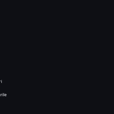
ri
rile