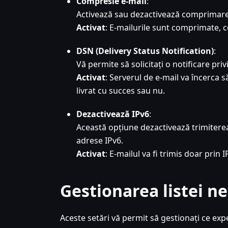
Compresie e-mail
:
Activează sau dezactivează comprimarea
Activat
: E-mailurile sunt comprimate, 
DSN (Delivery Status Notification)
:
Vă permite să solicitați o notificare priv
Activat
: Serverul de e-mail va încerca s
livrat cu succes sau nu.
Dezactivează IPv6
:
Această opțiune dezactivează trimiterea
adrese IPv6.
Activat
: E-mailul va fi trimis doar prin I
Gestionarea listei n
Aceste setări vă permit să gestionați ce expe