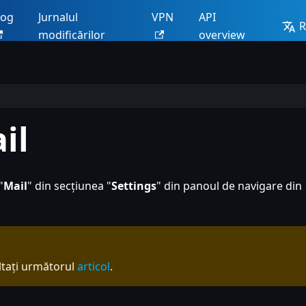
log
Jurnalul
VPN
API
modificărilor
overview
il
"
Mail
" din secțiunea "
Settings
" din panoul de navigare din
ultați următorul
articol
.