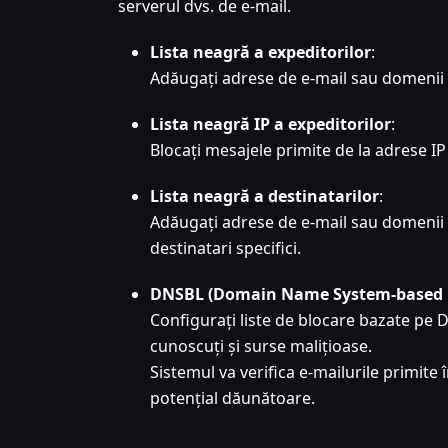
serverul dvs. de e-mail.
Lista neagră a expeditorilor
:
Adăugați adrese de e-mail sau domenii p
Lista neagră IP a expeditorilor
:
Blocați mesajele primite de la adrese IP 
Lista neagră a destinatarilor
:
Adăugați adrese de e-mail sau domenii a
destinatari specifici.
DNSBL (Domain Name System-based B
Configurați liste de blocare bazate pe 
cunoscuți și surse malițioase.
Sistemul va verifica e-mailurile primite
potențial dăunătoare.