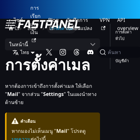
การ
เรียก
ไซต์
Blog
บันทึกการ
VPN
API
เก็บ
เปลี่ยนแปลง
overview
อีเมล
การตั้งค่าเมล
เงิน
การตั้งค่า
ทั่วไป
ในหน้านี้
การ
ไทย
ค้นหา
จัดการ
การตั้งค่าเมล
บัญชีดำ
หากต้องการเข้าถึงการตั้งค่าเมล ให้เลือก
"
Mail
" จากส่วน "
Settings
" ในแผงนำทาง
ด้านซ้าย
คำเตือน
หากมองไม่เห็นเมนู "
Mail
" โปรดดู
บทความ
ต่อไปนี้