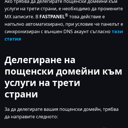
Ако трябва да делегирате пощенски домейни към
услуги на трети страни, е необходимо да промените
®
MX записите. В
FASTPANEL
това действие е
напълно автоматизирано, при условие че панелът е
синхронизиран с външен DNS акаунт съгласно
тази
статия
Делегиране на
пощенски домейни към
услуги на трети
страни
За да делегирате вашия пощенски домейн, трябва
да направите следното: