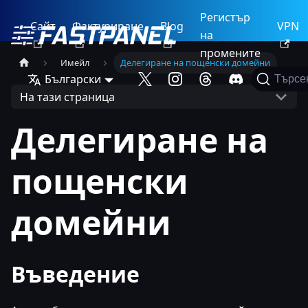
Регистър
Сайт
Фактуриране
Blog
VPN
на
промените
Имейл
Делегиране на пощенски домейни
Български
Търсе
На тази страница
Делегиране на
пощенски
домейни
Въведение