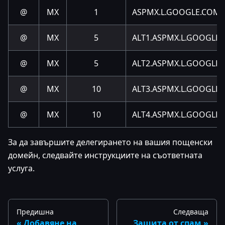
@
MX
1
ASPMX.L.GOOGLE.COM
@
MX
5
ALT1.ASPMX.L.GOOGLE
@
MX
5
ALT2.ASPMX.L.GOOGLE
@
MX
10
ALT3.ASPMX.L.GOOGLE
@
MX
10
ALT4.ASPMX.L.GOOGLE
За да завършите делегирането на вашия пощенски
домейн, следвайте инструкциите на съответната
услуга.
Предишна
Следваща
Добавяне на
Защита от спам