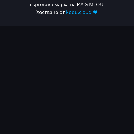
търговска марка на P.A.G.M. OU.
Хоствано от
kodu.cloud ❤️