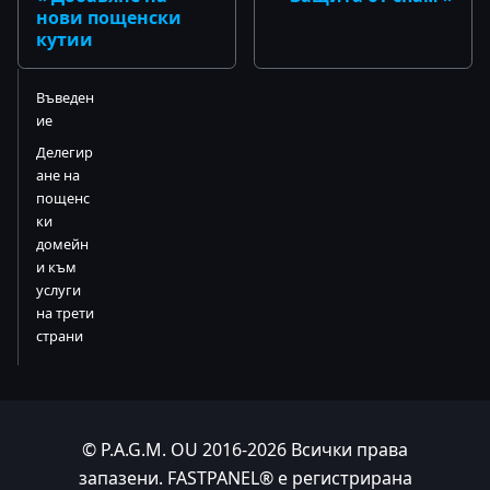
нови пощенски
кутии
Въведен
ие
Делегир
ане на
пощенс
ки
домейн
и към
услуги
на трети
страни
© P.A.G.M. OU 2016-2026 Всички права
запазени. FASTPANEL® е регистрирана