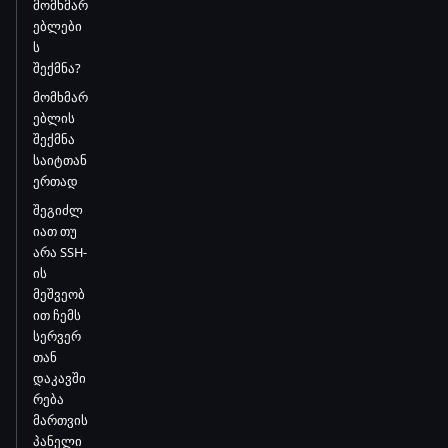
მომხმარ
ებლები
ს
შექმნა?
მომხმარ
ებლის
შექმნა
საიტთან
ერთად
შეგიძლ
იათ თუ
არა SSH-
ის
მეშვეობ
ით ჩემს
სერვერ
თან
დაკავში
რება
მართვის
პანელი