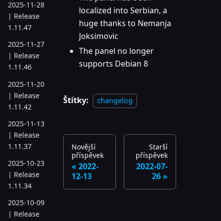
2025-11-28
localized into Serbian, a
| Release
huge thanks to Nemanja
1.11.47
Joksimovic
2025-11-27
The panel no longer
| Release
supports Debian 8
1.11.46
2025-11-20
| Release
Štítky:
changelog
1.11.42
2025-11-13
| Release
1.11.37
Novější
Starší
příspěvek
příspěvek
2025-10-23
2022-
2022-07-
| Release
12-13
26
1.11.34
2025-10-09
| Release