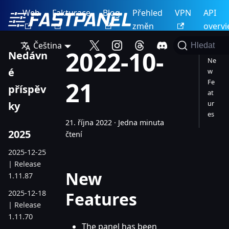
Web
Fakturace
Blog
Přehled
VPN
API
změn
overv
Čeština
Hledat
2022-10-
Nedávn
Ne
é
w
21
Fe
příspěv
at
ur
ky
es
21. října 2022
·
Jedna minuta
2025
čtení
2025-12-25
| Release
New
1.11.87
2025-12-18
Features
| Release
1.11.70
The panel has been