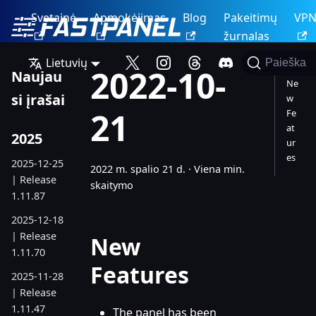
Svetainė
Apmokėjimas
Blog
Pakeitimų
VP
žurnalas
Lietuvių
Paieška
2022-10-
Naujau
Ne
si įrašai
w
21
Fe
at
2025
ur
es
2025-12-25
2022 m. spalio 21 d.
·
Viena min.
| Release
skaitymo
1.11.87
2025-12-18
| Release
New
1.11.70
Features
2025-11-28
| Release
1.11.47
The panel has been