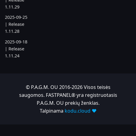
1.11.29
2025-09-25
| Release
1.11.28
2025-09-18
| Release
1.11.24
2025-08-21
| Release
1.11.19
© P.A.G.M. OU 2016-2026 Visos teisės
2025-07-17
saugomos. FASTPANEL® yra registruotasis
| Release
P.A.G.M. OU prekių ženklas.
1.11.6
Talpinama
kodu.cloud ❤️
2025-05-22
| Release
1.10.742