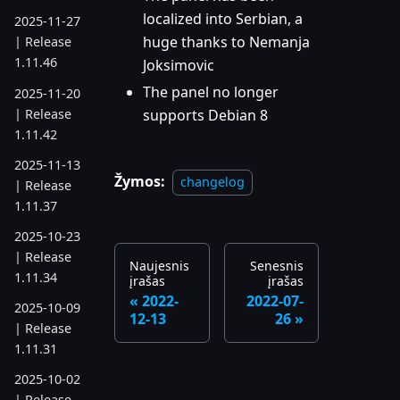
localized into Serbian, a
2025-11-27
huge thanks to Nemanja
| Release
1.11.46
Joksimovic
The panel no longer
2025-11-20
| Release
supports Debian 8
1.11.42
2025-11-13
Žymos:
changelog
| Release
1.11.37
2025-10-23
| Release
Naujesnis
Senesnis
1.11.34
įrašas
įrašas
2022-
2022-07-
2025-10-09
12-13
26
| Release
1.11.31
2025-10-02
| Release