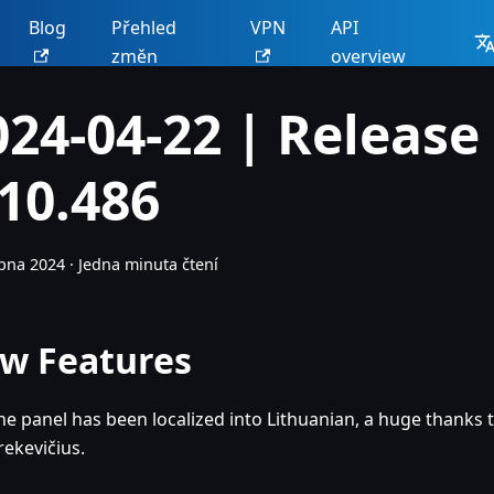
Blog
Přehled
VPN
API
změn
overview
024-04-22 | Release
.10.486
bna 2024
·
Jedna minuta čtení
w Features
he panel has been localized into Lithuanian, a huge thanks 
rekevičius.