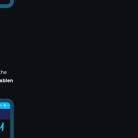
che
iablen