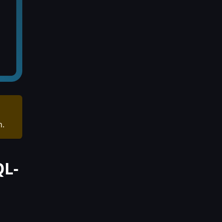
h.
QL-