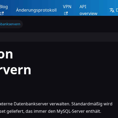
Blog
VPN
API
Änderungsprotokoll
overview
nbankservern
on
rvern
externe Datenbankserver verwalten. Standardmäßig wird
et geliefert, das immer den MySQL-Server enthält.