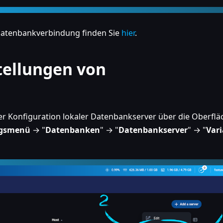
 Datenbankverbindung finden Sie
hier
.
tellungen von
er Konfiguration lokaler Datenbankserver über die Oberflä
ngsmenü
→ "
Datenbanken
" → "
Datenbankserver
" → "
Var