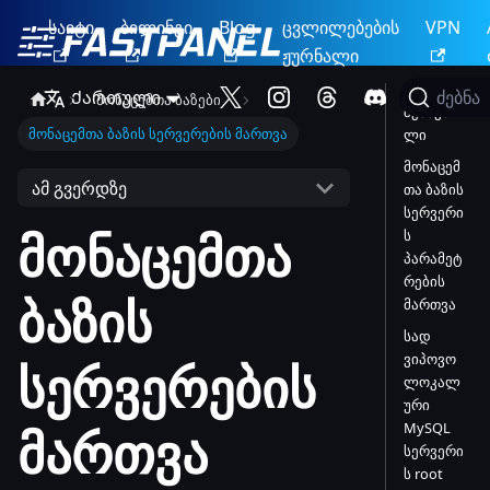
საიტი
ბილინგი
Blog
ცვლილებების
VPN
ჟურნალი
Ქართული
ძებნა
მონაცემთა ბაზები
შესავა
მონაცემთა ბაზის სერვერების მართვა
ლი
მონაცემ
ამ გვერდზე
თა ბაზის
სერვერი
მონაცემთა
ს
პარამეტ
რების
ბაზის
მართვა
სად
ვიპოვო
სერვერების
ლოკალ
ური
MySQL
მართვა
სერვერი
ს root