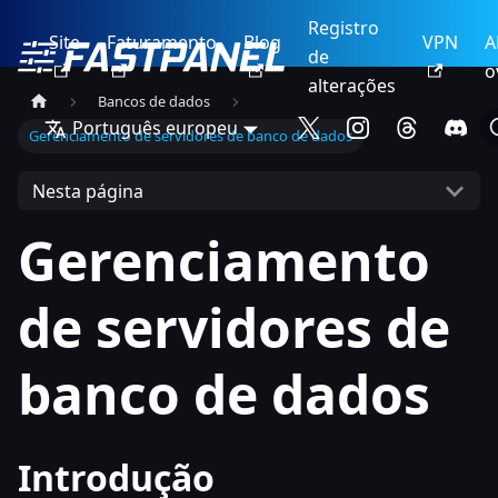
Registro
Site
Faturamento
Blog
VPN
A
de
o
alterações
Bancos de dados
Português europeu
Gerenciamento de servidores de banco de dados
Nesta página
Gerenciamento
de servidores de
banco de dados
Introdução