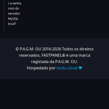
r a senha
root do
servidor
MySQL
local?
© P.A.G.M. OU 2016-2026 Todos os direitos
reservados. FASTPANEL® é uma marca
registada da P.A.G.M. OU.
Hospedado por
kodu.cloud ❤️