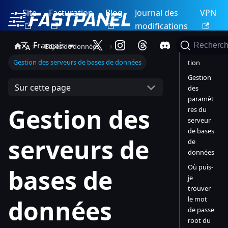
Site
Facturation
Blog
Journal des
VPN
modifications
Français
Recherch
Bases de données
Introduc
Gestion des serveurs de bases de données
tion
Gestion
Sur cette page
des
paramèt
Gestion des
res du
serveur
de bases
serveurs de
de
données
Où puis-
bases de
je
trouver
le mot
données
de passe
root du