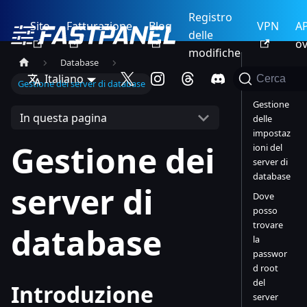
Registro
Sito
Fatturazione
Blog
VPN
AP
delle
ov
modifiche
Database
Introduzi
Italiano
Cerca
Gestione dei server di database
one
Gestione
In questa pagina
delle
impostaz
Gestione dei
ioni del
server di
database
server di
Dove
posso
trovare
database
la
passwor
d root
del
Introduzione
server