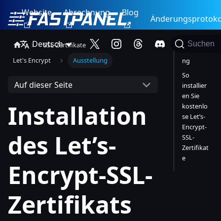
Website
Abrechnung
Blog
Änderungsprotoko
Deutsch
Suchen
SSL-Zertifikate
Einführu
Let's Encrypt
Ausstellung
ng
So
Auf dieser Seite
installier
en Sie
Installation
kostenlo
se Let’s-
Encrypt-
des Let’s-
SSL-
Zertifikat
e
Encrypt-SSL-
Zertifikats