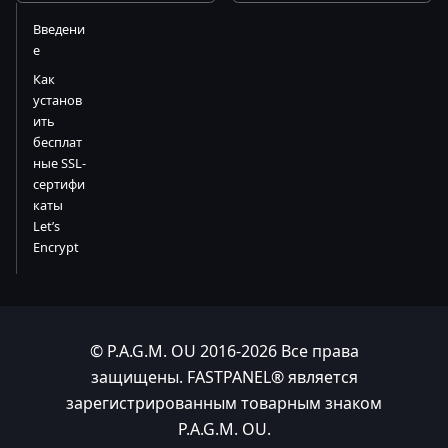
Введени
е
Как
установ
ить
бесплат
ные SSL-
сертифи
каты
Let’s
Encrypt
© P.A.G.M. OU 2016-2026 Все права
защищены. FASTPANEL® является
зарегистрированным товарным знаком
P.A.G.M. OU.