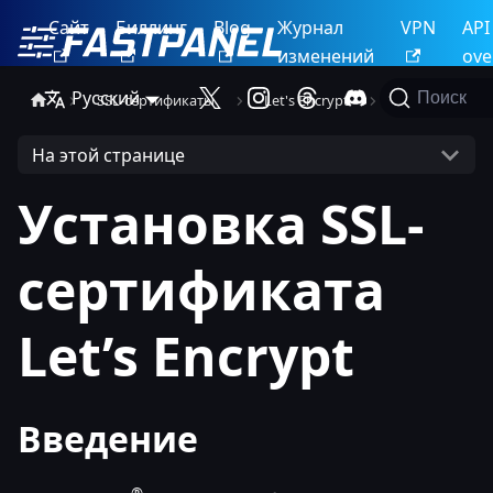
Сайт
Биллинг
Blog
Журнал
VPN
API
изменений
ove
Русский
Поиск
SSL-сертификаты
Let's Encrypt
Выпуск
На этой странице
Установка SSL-
сертификата
Let’s Encrypt
Введение