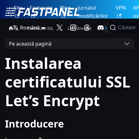
Site
Facturare
Blog
Jurnalul
VPN
AP
modificărilor
ov
Română
Căutare
Certificate SSL
Let's Encrypt
Emitere
Pe această pagină
Instalarea
certificatului SSL
Let’s Encrypt
Introducere