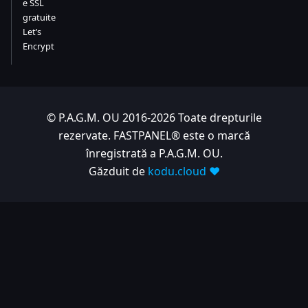
e SSL
gratuite
Let’s
Encrypt
© P.A.G.M. OU 2016-2026 Toate drepturile
rezervate. FASTPANEL® este o marcă
înregistrată a P.A.G.M. OU.
Găzduit de
kodu.cloud ❤️