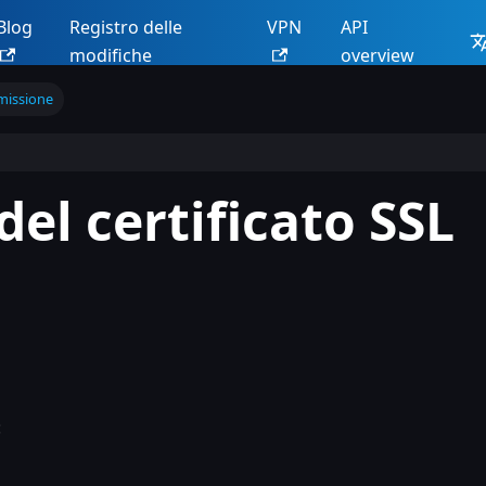
Blog
Registro delle
VPN
API
modifiche
overview
missione
del certificato SSL
: