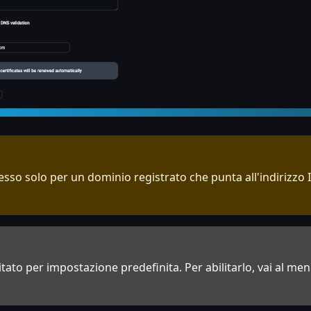
messo solo per un dominio registrato che punta all'indirizzo 
itato per impostazione predefinita. Per abilitarlo, vai al me