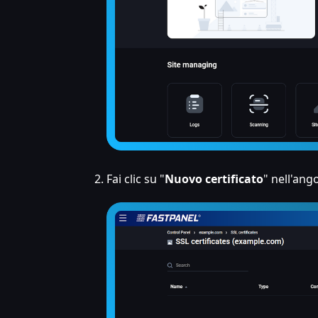
Fai clic su "
Nuovo certificato
" nell'ang