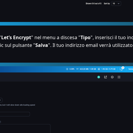
"
Let’s Encrypt
" nel menu a discesa "
Tipo
", inserisci il tuo in
c sul pulsante "
Salva
". Il tuo indirizzo email verrà utilizzat