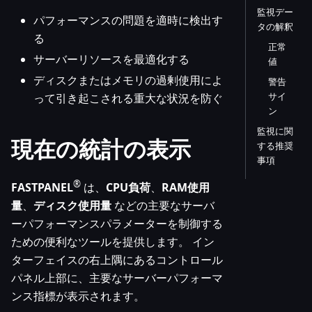
監視デー
パフォーマンスの問題を適時に検出す
タの解釈
る
正常
サーバーリソースを最適化する
値
ディスクまたはメモリの過剰使用によ
警告
サイ
って引き起こされる重大な状況を防ぐ
ン
監視に関
現在の統計の表示
する推奨
事項
®
FASTPANEL
は、
CPU負荷
、
RAM使用
量
、
ディスク使用量
などの主要なサーバ
ーパフォーマンスパラメーターを制御する
ための便利なツールを提供します。 イン
ターフェイスの右上隅にあるコントロール
パネル上部に、主要なサーバーパフォーマ
ンス指標が表示されます。