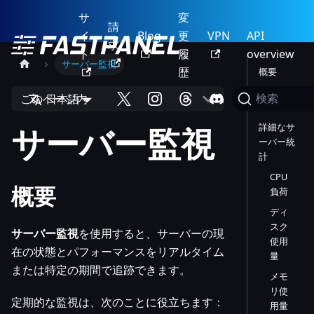
サ
変
請
イ
Blog
更
VPN
API
求
ト
履
overview
サーバー監視
歴
概要
現在の統
このページ内
日本語
検索
計の表示
サーバー監視
詳細なサ
ーバー統
計
CPU
概要
負荷
ディ
スク
サーバー監視
を使用すると、サーバーの現
使用
在の状態とパフォーマンスをリアルタイム
量
または特定の期間で追跡できます。
メモ
リ使
定期的な監視は、次のことに役立ちます：
用量