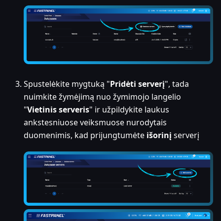
Spustelėkite mygtuką "
Pridėti serverį
", tada
nuimkite žymėjimą nuo žymimojo langelio
"
Vietinis serveris
" ir užpildykite laukus
ankstesniuose veiksmuose nurodytais
duomenimis, kad prijungtumėte
išorinį
serverį