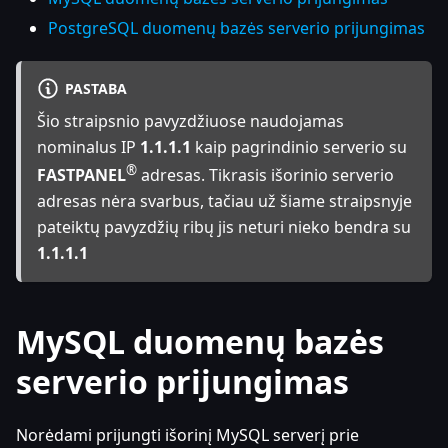
PostgreSQL duomenų bazės serverio prijungimas
PASTABA
Šio straipsnio pavyzdžiuose naudojamas
nominalus IP
1.1.1.1
kaip pagrindinio serverio su
®
FASTPANEL
adresas. Tikrasis išorinio serverio
adresas nėra svarbus, tačiau už šiame straipsnyje
pateiktų pavyzdžių ribų jis neturi nieko bendra su
1.1.1.1
MySQL duomenų bazės
serverio prijungimas
Norėdami prijungti išorinį MySQL serverį prie