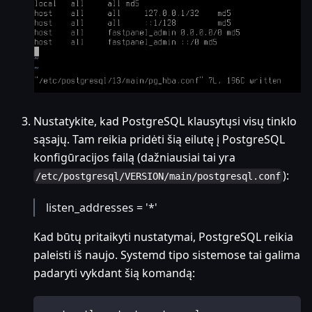
Nustatykite, kad PostgreSQL klausytųsi visų tinklo
sąsajų. Tam reikia pridėti šią eilutę į PostgreSQL
konfigūracijos failą (dažniausiai tai yra
):
/etc/postgresql/VERSION/main/postgresql.conf
listen_addresses = '*'
Kad būtų pritaikyti nustatymai, PostgreSQL reikia
paleisti iš naujo. Systemd tipo sistemose tai galima
padaryti vykdant šią komandą: