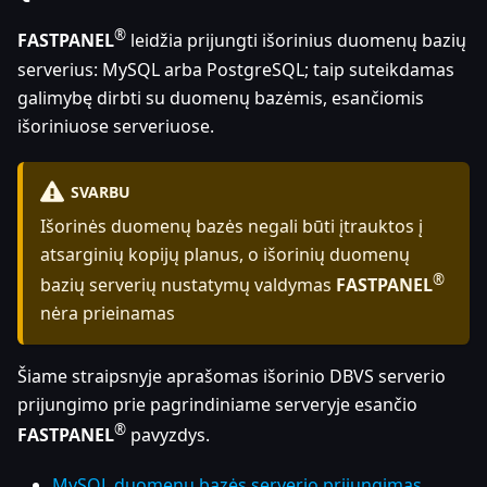
®
FASTPANEL
leidžia prijungti išorinius duomenų bazių
serverius: MySQL arba PostgreSQL; taip suteikdamas
galimybę dirbti su duomenų bazėmis, esančiomis
išoriniuose serveriuose.
SVARBU
Išorinės duomenų bazės negali būti įtrauktos į
atsarginių kopijų planus, o išorinių duomenų
®
bazių serverių nustatymų valdymas
FASTPANEL
nėra prieinamas
Šiame straipsnyje aprašomas išorinio DBVS serverio
prijungimo prie pagrindiniame serveryje esančio
®
FASTPANEL
pavyzdys.
MySQL duomenų bazės serverio prijungimas