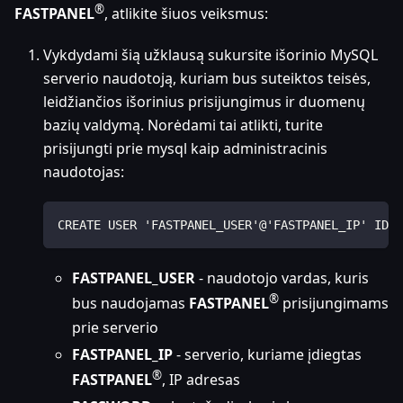
®
FASTPANEL
, atlikite šiuos veiksmus:
Vykdydami šią užklausą sukursite išorinio MySQL
serverio naudotoją, kuriam bus suteiktos teisės,
leidžiančios išorinius prisijungimus ir duomenų
bazių valdymą. Norėdami tai atlikti, turite
prisijungti prie mysql kaip administracinis
naudotojas:
CREATE USER 'FASTPANEL_USER'@'FASTPANEL_IP' IDEN
FASTPANEL_USER
- naudotojo vardas, kuris
®
bus naudojamas
FASTPANEL
prisijungimams
prie serverio
FASTPANEL_IP
- serverio, kuriame įdiegtas
®
FASTPANEL
, IP adresas