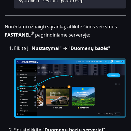
systemctl restart postgresql
Norėdami užbaigti sąranką, atlikite šiuos veiksmus
®
FASTPANEL
pagrindiniame serveryje:
Eikite į "
Nustatymai
" → "
Duomenų bazės
"
Spustelėkite "
Duomenų bazių serveriai
"