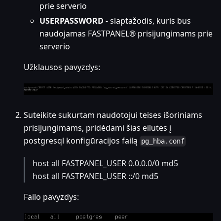
prie serverio
USERPASSWORD
- slaptažodis, kuris bus
naudojamas FASTPANEL® prisijungimams prie
serverio
Užklausos pavyzdys:
Suteikite sukurtam naudotojui teises išoriniams
prisijungimams, pridėdami šias eilutes į
postgresql konfigūracijos failą
pg_hba.conf
host all FASTPANEL_USER 0.0.0.0/0 md5
host all FASTPANEL_USER ::/0 md5
Failo pavyzdys: