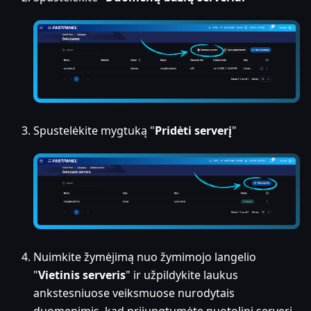
Spustelėkite mygtuką "
Pridėti serverį
"
Nuimkite žymėjimą nuo žymimojo langelio
"
Vietinis serveris
" ir užpildykite laukus
ankstesniuose veiksmuose nurodytais