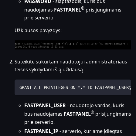
PASSWORD
- slaptažodis, kuris bus
®
naudojamas
FASTPANEL
prisijungimams
prie serverio
Užklausos pavyzdys:
Suteikite sukurtam naudotojui administratoriaus
teises vykdydami šią užklausą
GRANT ALL PRIVILEGES ON *.* TO FASTPANEL_USER@'F
FASTPANEL_USER
- naudotojo vardas, kuris
®
bus naudojamas
FASTPANEL
prisijungimams
prie serverio.
FASTPANEL_IP
- serverio, kuriame įdiegtas