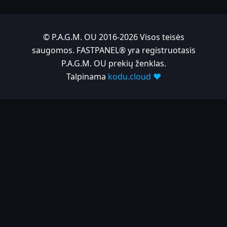
© P.A.G.M. OU 2016-2026 Visos teisės
saugomos. FASTPANEL® yra registruotasis
P.A.G.M. OU prekių ženklas.
Talpinama
kodu.cloud ❤️