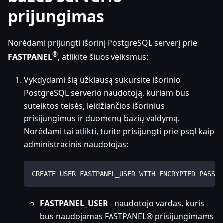
prijungimas
Norėdami prijungti išorinį PostgreSQL serverį prie
®
FASTPANEL
, atlikite šiuos veiksmus:
Vykdydami šią užklausą sukursite išorinio
PostgreSQL serverio naudotoją, kuriam bus
suteiktos teisės, leidžiančios išorinius
prisijungimus ir duomenų bazių valdymą.
Norėdami tai atlikti, turite prisijungti prie psql kaip
administracinis naudotojas:
CREATE USER FASTPANEL_USER WITH ENCRYPTED PASSWO
FASTPANEL_USER
- naudotojo vardas, kuris
bus naudojamas FASTPANEL® prisijungimams