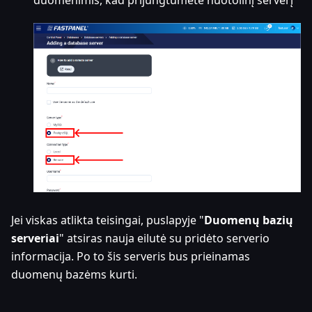
duomenimis, kad prijungtumėte nuotolinį serverį
Jei viskas atlikta teisingai, puslapyje "
Duomenų bazių
serveriai
" atsiras nauja eilutė su pridėto serverio
informacija. Po to šis serveris bus prieinamas
duomenų bazėms kurti.