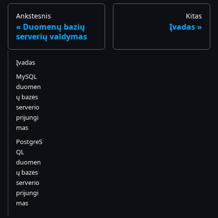
Ankstesnis
Kitas
Duomenų bazių
Įvadas
serverių valdymas
Įvadas
MySQL
duomen
ų bazės
serverio
prijungi
mas
PostgreS
QL
duomen
ų bazės
serverio
prijungi
mas