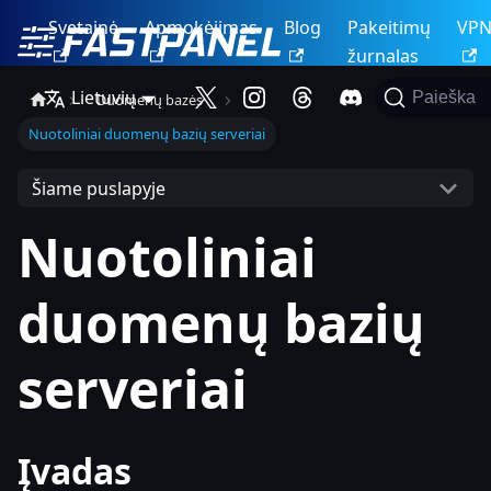
Svetainė
Apmokėjimas
Blog
Pakeitimų
VP
žurnalas
Lietuvių
Paieška
Duomenų bazės
Nuotoliniai duomenų bazių serveriai
Šiame puslapyje
Nuotoliniai
duomenų bazių
serveriai
Įvadas