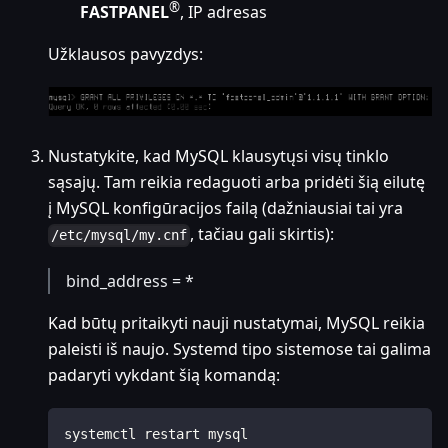
®
FASTPANEL
, IP adresas
Užklausos pavyzdys:
Nustatykite, kad MySQL klausytųsi visų tinklo
sąsajų. Tam reikia redaguoti arba pridėti šią eilutę
į MySQL konfigūracijos failą (dažniausiai tai yra
, tačiau gali skirtis):
/etc/mysql/my.cnf
bind_address = *
Kad būtų pritaikyti nauji nustatymai, MySQL reikia
paleisti iš naujo. Systemd tipo sistemose tai galima
padaryti vykdant šią komandą:
systemctl restart mysql