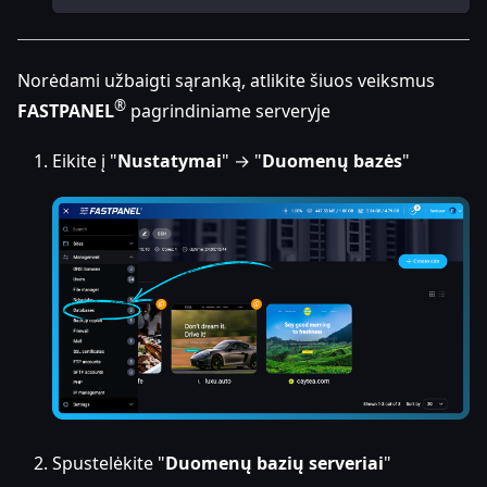
Norėdami užbaigti sąranką, atlikite šiuos veiksmus
®
FASTPANEL
pagrindiniame serveryje
Eikite į "
Nustatymai
" → "
Duomenų bazės
"
Spustelėkite "
Duomenų bazių serveriai
"