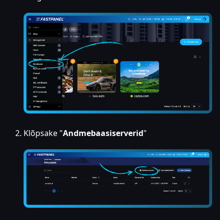
Klõpsake "
Andmebaasiserverid
"