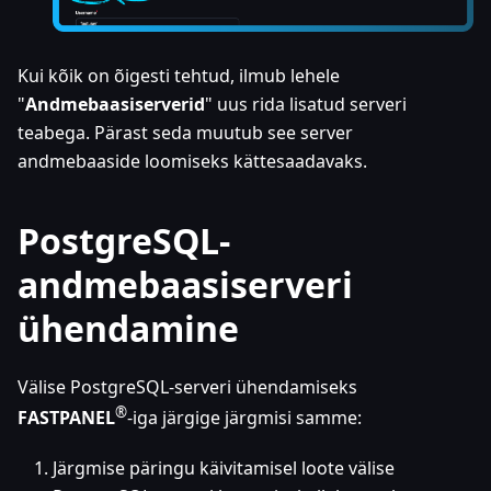
Kui kõik on õigesti tehtud, ilmub lehele
"
Andmebaasiserverid
" uus rida lisatud serveri
teabega. Pärast seda muutub see server
andmebaaside loomiseks kättesaadavaks.
PostgreSQL-
andmebaasiserveri
ühendamine
Välise PostgreSQL-serveri ühendamiseks
®
FASTPANEL
-iga järgige järgmisi samme:
Järgmise päringu käivitamisel loote välise