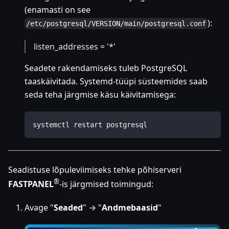
(enamasti on see
):
/etc/postgresql/VERSION/main/postgresql.conf
listen_addresses = '*'
Seadete rakendamiseks tuleb PostgreSQL
taaskäivitada. Systemd-tüüpi süsteemides saab
seda teha järgmise käsu käivitamisega:
systemctl restart postgresql
Seadistuse lõpuleviimiseks tehke põhiserveri
®
FASTPANEL
-is järgmised toimingud:
Avage "
Seaded
" → "
Andmebaasid
"