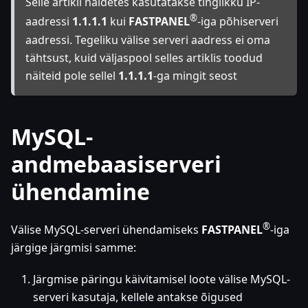
Selle artikli näidetes kasutatakse tinglikku IP-
®
aadressi
1.1.1.1
kui
FASTPANEL
-iga põhiserveri
aadressi. Tegeliku välise serveri aadress ei oma
tähtsust, kuid väljaspool selles artiklis toodud
näiteid pole sellel
1.1.1.1
-ga mingit seost
MySQL-
andmebaasiserveri
ühendamine
®
Välise MySQL-serveri ühendamiseks
FASTPANEL
-iga
järgige järgmisi samme:
Järgmise päringu käivitamisel loote välise MySQL-
serveri kasutaja, kellele antakse õigused