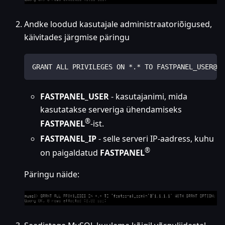
Andke loodud kasutajale administraatoriõigused,
käivitades järgmise päringu
GRANT ALL PRIVILEGES ON *.* TO FASTPANEL_USER@'F
FASTPANEL_USER
- kasutajanimi, mida
kasutatakse serveriga ühendamiseks
®
FASTPANEL
-ist.
FASTPANEL_IP
- selle serveri IP-aadress, kuhu
®
on paigaldatud
FASTPANEL
Päringu näide: