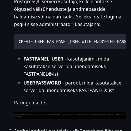
PostgreSQL-serveri kasutaja, kellele antakse
õigused välisühenduste ja andmebaaside
haldamise võimaldamiseks. Selleks peate logima
psql-i sisse administraatori kasutajana:
CREATE USER FASTPANEL_USER WITH ENCRYPTED PASSWO
FASTPANEL_USER
- kasutajanimi, mida
kasutatakse serveriga ühendamiseks
FASTPANEL®-ist
USERPASSWORD
- parool, mida kasutatakse
serveriga ühendamiseks FASTPANEL®-ist
Päringu näide:
Andke loodud kasutajale välisühenduste õigused,