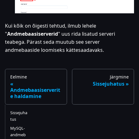
Kui kõik on õigesti tehtud, ilmub lehele
"
Andmebaasiserverid
" uus rida lisatud serveri
teabega. Pärast seda muutub see server
andmebaaside loomiseks kättesaadavaks.
Eelmine
Järgmine
Sissejuhatus
Andmebaasiserverit
e haldamine
Sissejuha
tus
MySQL-
andmeb