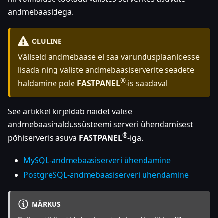
andmebaasidega.
OLULINE
Väliseid andmebaase ei saa varundusplaanidesse
lisada ning väliste andmebaasiserverite seadete
®
haldamine pole
FASTPANEL
-is saadaval
See artikkel kirjeldab näidet välise
andmebaasihaldussüsteemi serveri ühendamisest
®
põhiserveris asuva
FASTPANEL
-iga.
MySQL-andmebaasiserveri ühendamine
PostgreSQL-andmebaasiserveri ühendamine
MÄRKUS