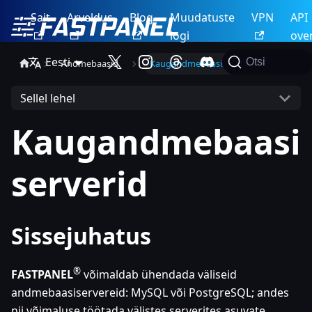
Sait
Arveldus
Blog
Muudatuste
VPN
API
logi
ove
Eesti
Otsi
Andmebaasid
Kaugandmebaasiserverid
Sellel lehel
Kaugandmebaasi
serverid
Sissejuhatus
®
FASTPANEL
võimaldab ühendada väliseid
andmebaasiservereid: MySQL või PostgreSQL; andes
nii võimaluse töötada välistes serverites asuvate