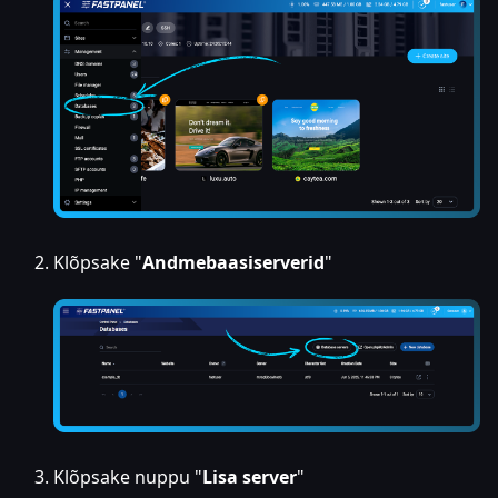
Klõpsake "
Andmebaasiserverid
"
Klõpsake nuppu "
Lisa server
"