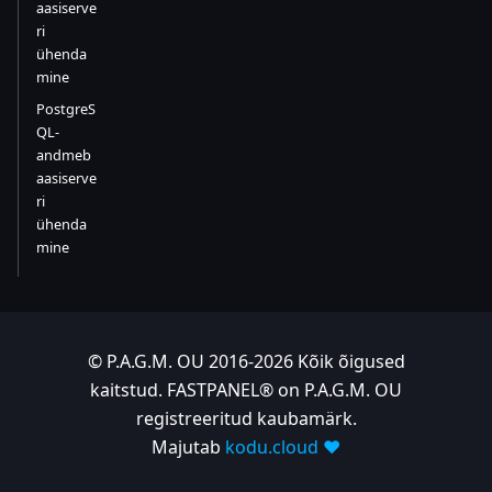
aasiserve
ri
ühenda
mine
PostgreS
QL-
andmeb
aasiserve
ri
ühenda
mine
© P.A.G.M. OU 2016-2026 Kõik õigused
kaitstud. FASTPANEL® on P.A.G.M. OU
registreeritud kaubamärk.
Majutab
kodu.cloud ❤️