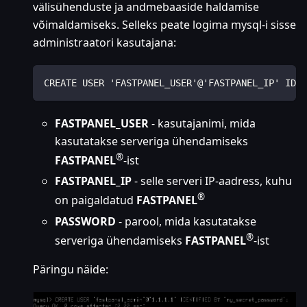
välisühenduste ja andmebaaside haldamise
võimaldamiseks. Selleks peate logima mysql-i sisse
administraatori kasutajana:
CREATE USER 'FASTPANEL_USER'@'FASTPANEL_IP' IDEN
FASTPANEL_USER
- kasutajanimi, mida
kasutatakse serveriga ühendamiseks
®
FASTPANEL
-ist
FASTPANEL_IP
- selle serveri IP-aadress, kuhu
®
on paigaldatud
FASTPANEL
PASSWORD
- parool, mida kasutatakse
®
serveriga ühendamiseks
FASTPANEL
-ist
Päringu näide: