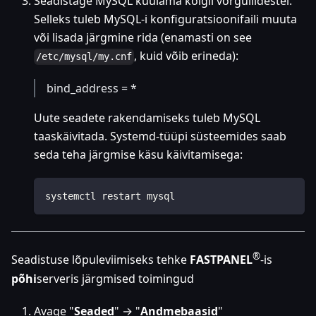
Seadistage MySQL kuulama kõigil võrguliidestel.
Selleks tuleb MySQL-i konfiguratsioonifaili muuta
või lisada järgmine rida (enamasti on see
, kuid võib erineda):
/etc/mysql/my.cnf
bind_address = *
Uute seadete rakendamiseks tuleb MySQL
taaskäivitada. Systemd-tüüpi süsteemides saab
seda teha järgmise käsu käivitamisega:
systemctl restart mysql
®
Seadistuse lõpuleviimiseks tehke
FASTPANEL
-is
põhi
serveris järgmised toimingud
Avage "
Seaded
" → "
Andmebaasid
"