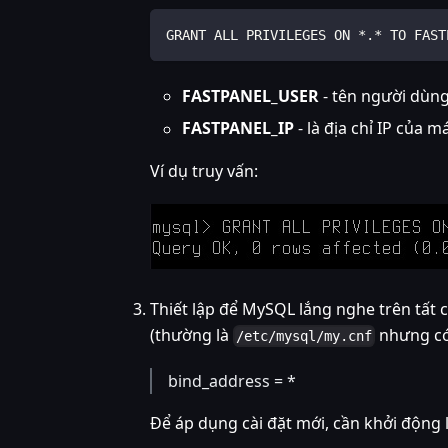
GRANT ALL PRIVILEGES ON *.* TO FAST
FASTPANEL_USER
- tên người dùng
FASTPANEL_IP
- là địa chỉ IP của m
Ví dụ truy vấn:
Thiết lập để MySQL lắng nghe trên tất
(thường là
nhưng có
/etc/mysql/my.cnf
bind_address = *
Để áp dụng cài đặt mới, cần khởi động 