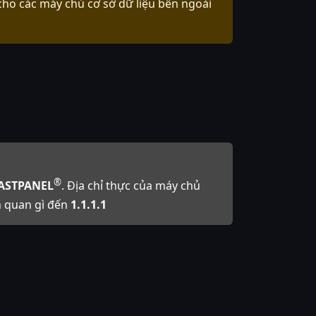
cho các máy chủ cơ sở dữ liệu bên ngoài
®
ASTPANEL
. Địa chỉ thực của máy chủ
n quan gì đến
1.1.1.1