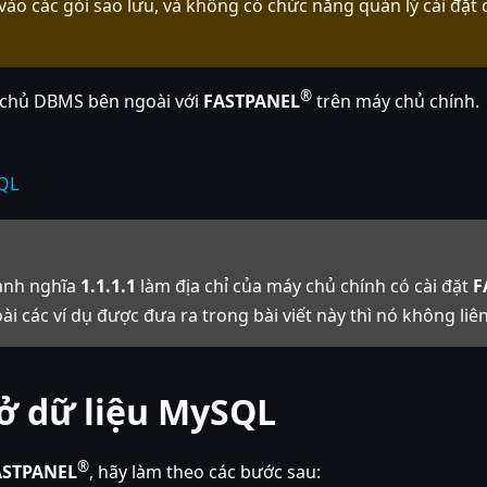
ào các gói sao lưu, và không có chức năng quản lý cài đặt 
®
áy chủ DBMS bên ngoài với
FASTPANEL
trên máy chủ chính.
SQL
danh nghĩa
1.1.1.1
làm địa chỉ của máy chủ chính có cài đặt
F
 các ví dụ được đưa ra trong bài viết này thì nó không liê
sở dữ liệu MySQL
®
ASTPANEL
, hãy làm theo các bước sau: