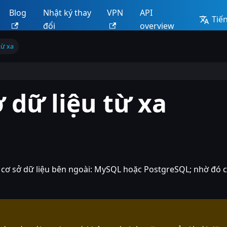
Blog
Nhật ký thay
VPN
API
Tiến
đổi
overview
từ xa
 dữ liệu từ xa
cơ sở dữ liệu bên ngoài: MySQL hoặc PostgreSQL; nhờ đó có