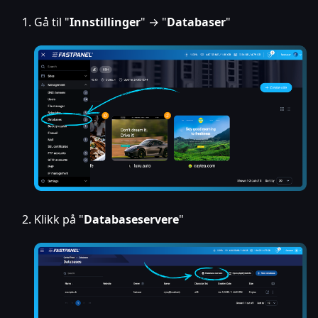
Gå til "
Innstillinger
" → "
Databaser
"
Klikk på "
Databaseservere
"