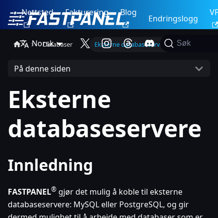
Nettsted
Fakturering
Blog
V
Endringslogg
Norsk
Søk
Databaser
Eksterne databaseservere
På denne siden
Eksterne
databaseservere
Innledning
®
FASTPANEL
gjør det mulig å koble til eksterne
databaseservere: MySQL eller PostgreSQL, og gir
dermed mulighet til å arbeide med databaser som er