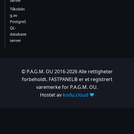
server
Tilkoblin
g av
PostgreS
QL-
database
server
© P.A.G.M. OU 2016-2026 Alle rettigheter
forbeholdt. FASTPANEL® er et registrert
varemerke for P.A.G.M. OU.
Hostet av
kodu.cloud ❤️