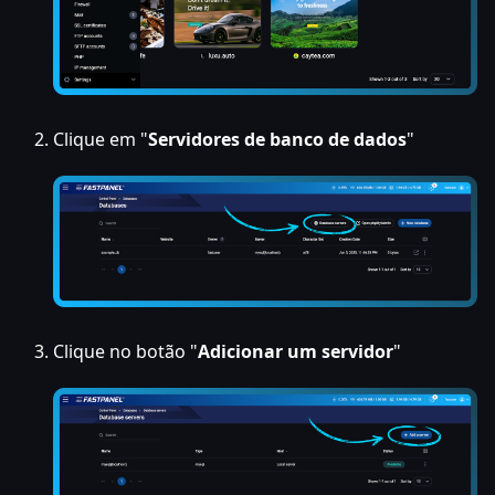
Clique em "
Servidores de banco de dados
"
Clique no botão "
Adicionar um servidor
"