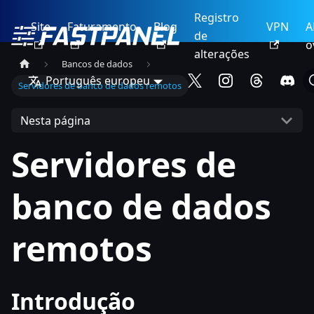
Registro
Site
Faturamento
Blog
VPN
A
de
o
alterações
Bancos de dados
Português europeu
Servidores de banco de dados remotos
Nesta página
Servidores de
banco de dados
remotos
Introdução