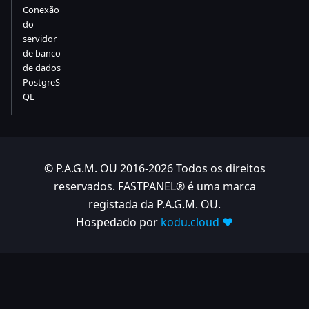
Conexão
do
servidor
de banco
de dados
PostgreS
QL
© P.A.G.M. OU 2016-2026 Todos os direitos
reservados. FASTPANEL® é uma marca
registada da P.A.G.M. OU.
Hospedado por
kodu.cloud ❤️