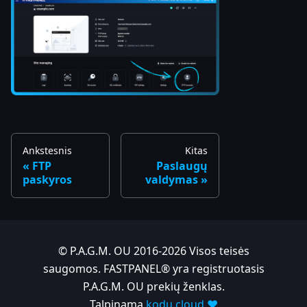
Ankstesnis
Kitas
FTP
Paslaugų
paskyros
valdymas
© P.A.G.M. OU 2016-2026 Visos teisės
saugomos. FASTPANEL® yra registruotasis
P.A.G.M. OU prekių ženklas.
Talpinama
kodu.cloud ❤️