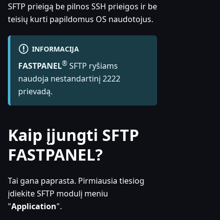
SFTP prieigą be pilnos SSH prieigos ir be
teisių kurti papildomus OS naudotojus.
INFORMACIJA
®
FASTPANEL
SFTP ryšiams
naudoja nestandartinį 2222
prievadą.
Kaip įjungti SFTP
FASTPANEL?
Tai gana paprasta. Pirmiausia tiesiog
įdiekite SFTP modulį meniu
"
Application
".