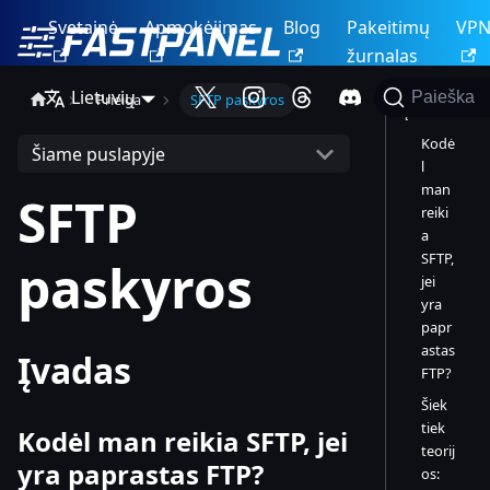
Svetainė
Apmokėjimas
Blog
Pakeitimų
VP
žurnalas
Lietuvių
Paieška
Prieiga
SFTP paskyros
Įvadas
Kodė
Šiame puslapyje
l
man
SFTP
reiki
a
SFTP,
paskyros
jei
yra
papr
astas
Įvadas
FTP?
Šiek
tiek
Kodėl man reikia SFTP, jei
teorij
yra paprastas FTP?
os: