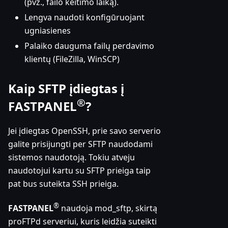
(pvz., failo keitimo laiką).
Lengva naudoti konfigūruojant
ugniasienes
Palaiko dauguma failų perdavimo
klientų (FileZilla, WinSCP)
Kaip SFTP įdiegtas į
®
FASTPANEL
?
Jei įdiegtas OpenSSH, prie savo serverio
galite prisijungti per SFTP naudodami
sistemos naudotoją. Tokiu atveju
naudotojui kartu su SFTP prieiga taip
pat bus suteikta SSH prieiga.
®
FASTPANEL
naudoja mod_sftp, skirtą
proFTPd serveriui, kuris leidžia suteikti