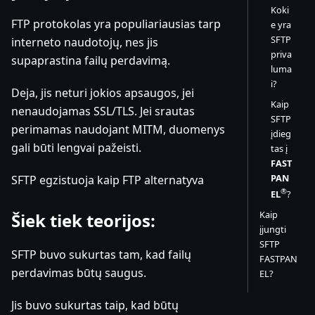
Koki
FTP protokolas yra populiariausias tarp
e yra
SFTP
interneto naudotojų, nes jis
priva
supaprastina failų perdavimą.
luma
i?
Deja, jis neturi jokios apsaugos, jei
Kaip
nenaudojamas SSL/TLS. Jei srautas
SFTP
perimamas naudojant MITM, duomenys
įdieg
gali būti lengvai pažeisti.
tas į
FAST
PAN
SFTP egzistuoja kaip FTP alternatyva
®
EL
?
Kaip
Šiek tiek teorijos:
įjungti
SFTP
SFTP buvo sukurtas tam, kad failų
FASTPAN
perdavimas būtų saugus.
EL?
Jis buvo sukurtas taip, kad būtų