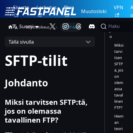
Sivusto
Laskutus
Blog
VPN
A
Muutosloki
o
Suomi
Haku
Käyttöoikeus
SFTP-tilit
Johdant
o
Tällä sivulla
Miksi
tarvi
SFTP-tilit
tsen
SFTP
ä, jos
on
Johdanto
olem
assa
taval
Miksi tarvitsen SFTP
:t
ä,
linen
FTP?
jos on olemassa
Hiem
tavallinen FTP?
an
teori