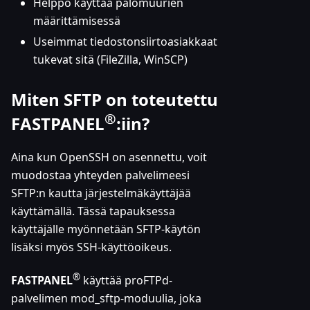
Helppo käyttää palomuurien
määrittämisessä
Useimmat tiedostonsiirtoasiakkaat
tukevat sitä (FileZilla, WinSCP)
Miten SFTP on toteutettu
®
FASTPANEL
:iin
?
Aina kun OpenSSH on asennettu, voit
muodostaa yhteyden palvelimeesi
SFTP
:n
kautta järjestelmäkäyttäjää
käyttämällä. Tässä tapauksessa
käyttäjälle myönnetään SFTP-käytön
lisäksi myös SSH-käyttöoikeus.
®
FASTPANEL
käyttää proFTPd-
palvelimen mod_sftp-moduulia, joka