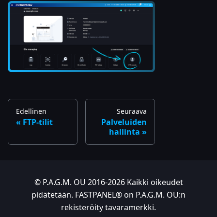
Edellinen
Seuraava
FTP-tilit
Palveluiden
hallinta
© P.A.G.M. OU 2016-2026 Kaikki oikeudet
pidätetään. FASTPANEL® on P.A.G.M. OU:n
rekisteröity tavaramerkki.