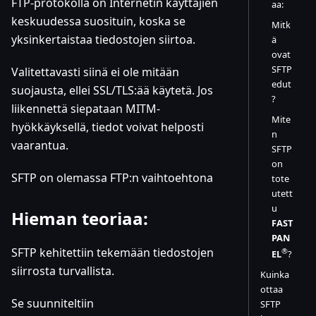
FTP-protokolla on Internetin käyttäjien
aa:
keskuudessa suosituin, koska se
Mitk
yksinkertaistaa tiedostojen siirtoa.
ä
ovat
SFTP
Valitettavasti siinä ei ole mitään
edut
suojausta, ellei SSL/TLS:ää käytetä. Jos
?
liikennettä siepataan MITM-
Mite
hyökkäyksellä, tiedot voivat helposti
n
vaarantua.
SFTP
on
SFTP on olemassa FTP
:n
vaihtoehtona
tote
utett
u
Hieman teoriaa:
FAST
PAN
SFTP kehitettiin tekemään tiedostojen
®
EL
?
siirrosta turvallista.
Kuinka
ottaa
Se suunniteltiin
SFTP