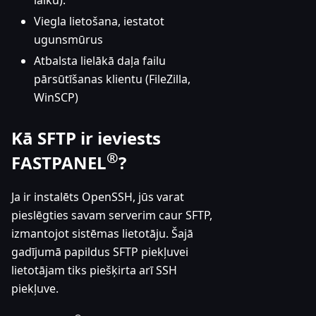
laiku).
Viegla lietošana, iestatot
ugunsmūrus
Atbalsta lielākā daļa failu
pārsūtīšanas klientu (FileZilla,
WinSCP)
Kā SFTP ir ieviests
®
FASTPANEL
?
Ja ir instalēts OpenSSH, jūs varat
pieslēgties savam serverim caur SFTP,
izmantojot sistēmas lietotāju. Šajā
gadījumā papildus SFTP piekļuvei
lietotājam tiks piešķirta arī SSH
piekļuve.