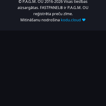
© P.A.G.M. OU 2016-2026 Visas tiesības
aizsargātas. FASTPANEL® ir P.A.G.M. OU
reģistrēta preču zīme.
Mitināšanu nodrošina
kodu.cloud ❤️