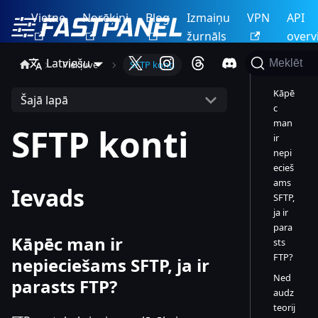
Vietne
Norēķini
Blog
Izmaiņu
VPN
API
žurnāls
overv
Latviešu
Meklēt
Piekļuve
SFTP konti
Ievads
Kāpē
Šajā lapā
c
man
SFTP konti
ir
nepi
ecieš
ams
Ievads
SFTP,
ja ir
para
Kāpēc man ir
sts
FTP?
nepieciešams SFTP, ja ir
Ned
parasts FTP?
audz
teorij