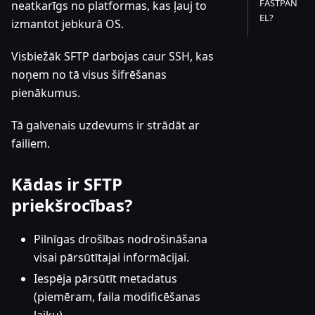
FASTPAN
neatkarīgs no platformas, kas ļauj to
EL?
izmantot jebkurā OS.
Visbiežāk SFTP darbojas caur SSH, kas
noņem no tā visus šifrēšanas
pienākumus.
Tā galvenais uzdevums ir strādāt ar
failiem.
Kādas ir SFTP
priekšrocības?
Pilnīgas drošības nodrošināšana
visai pārsūtītajai informācijai.
Iespēja pārsūtīt metadatus
(piemēram, faila modificēšanas