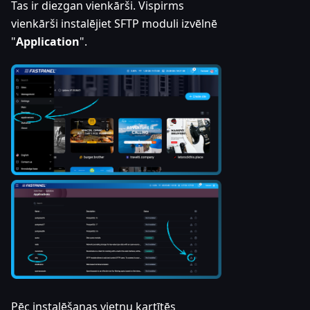
Tas ir diezgan vienkārši. Vispirms
vienkārši instalējiet SFTP moduli izvēlnē
"
Application
".
Pēc instalēšanas vietņu kartītēs