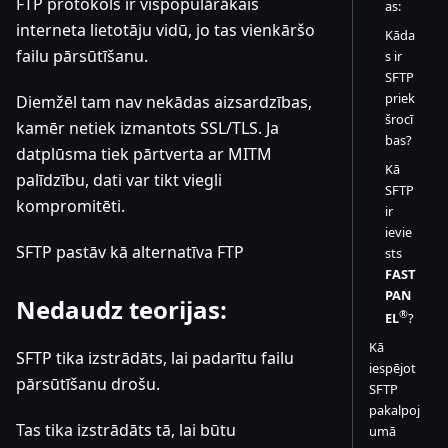
FTP protokols ir vispopulārākais
as:
interneta lietotāju vidū, jo tas vienkāršo
Kāda
failu pārsūtīšanu.
s ir
SFTP
priek
Diemžēl tam nav nekādas aizsardzības,
šrocī
kamēr netiek izmantots SSL/TLS. Ja
bas?
datplūsma tiek pārtverta ar MITM
Kā
palīdzību, dati var tikt viegli
SFTP
kompromitēti.
ir
ievie
SFTP pastāv kā alternatīva FTP
sts
FAST
PAN
Nedaudz teorijas:
®
EL
?
Kā
SFTP tika izstrādāts, lai padarītu failu
iespējot
pārsūtīšanu drošu.
SFTP
pakalpoj
Tas tika izstrādāts tā, lai būtu
umā