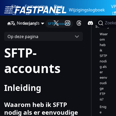
Site
Facturering
Blog
V
Wijzigingslogboek
Nederlands
Zoek
Toegang
SFTP-accounts
Inleiding
Waar
Op deze pagina
om
heb
SFTP-
ik
SFTP
nodi
accounts
g als
er
eenv
oudi
Inleiding
ge
FTP
is?
Waarom heb ik SFTP
Enig
nodig als er eenvoudige
e