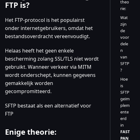
theo
FTP is?
rie:
Wat
Het FTP-protocol is het populairst
zijn
onder internetgebruikers, omdat het
de
bestandsoverdracht vereenvoudigt.
voor
dele
Helaas heeft het geen enkele
n
van
bescherming zolang SSL/TLS niet wordt
SFTP
gebruikt. Wanneer verkeer via MITM
?
wordt onderschept, kunnen gegevens
Hoe
gemakkelijk worden
is
gecompromitteerd.
SFTP
geïm
SFTP bestaat als een alternatief voor
plem
ente
FTP
erd
in
Enige theorie:
FAST
PAN