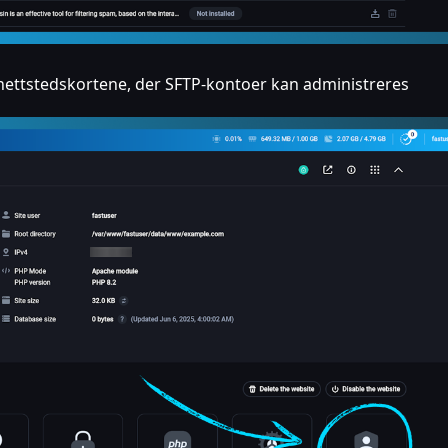
i nettstedskortene, der SFTP-kontoer kan administreres