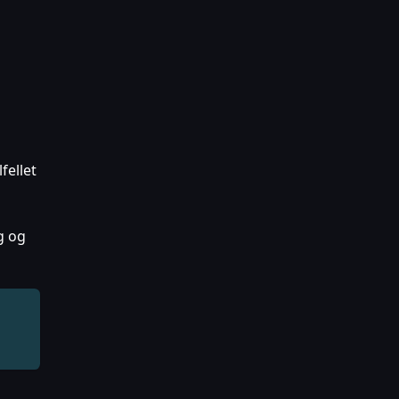
fellet
g og