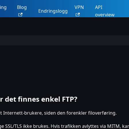
ing
Blog
VPN
API
Endringslogg
overview
r det finnes enkel FTP?
Internett-brukere, siden den forenkler filoverføring.
e SSL/TLS ikke brukes. Hvis trafikken avlyttes via MITM, ka