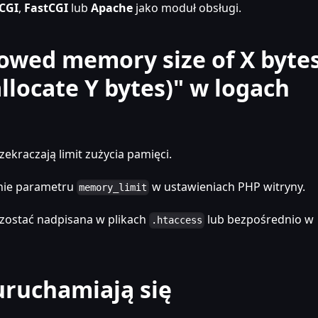
CGI
,
FastCGI
lub
Apache
jako moduł obsługi.
llowed memory size of X byte
llocate Y bytes)" w logach
ekraczają limit zużycia pamięci.
enie parametru
w ustawieniach PHP witryny.
memory_limit
ostać nadpisana w plikach
lub bezpośrednio w
.htaccess
uruchamiają się