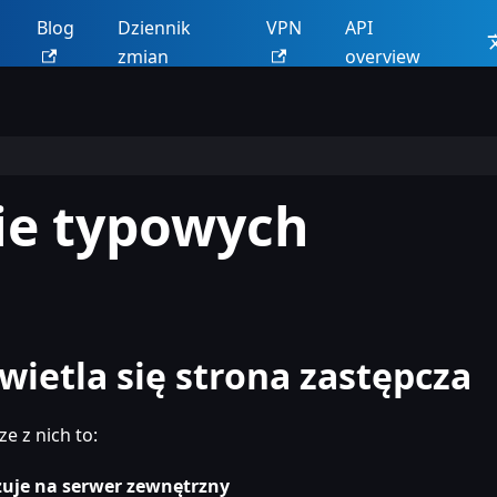
Blog
Dziennik
VPN
API
zmian
overview
ie typowych
ietla się strona zastępcza
e z nich to:
uje na serwer zewnętrzny