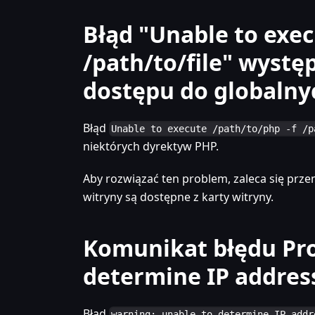
Błąd "Unable to exec
/path/to/file" wystę
dostępu do globalny
Błąd
Unable to execute /path/to/php -f /p
niektórych dyrektyw PHP.
Aby rozwiązać ten problem, zaleca się prze
witryny są dostępne z karty witryny.
Komunikat błędu Pro
determine IP addres
Błąd
warning: unable to determine IP addr