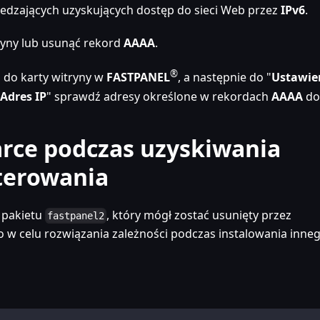
iedzających uzyskujących dostęp do sieci Web przez
IPv6
.
tryny lub usunąć rekord
AAAA
.
®
ź do karty witryny w
FASTPANEL
, a następnie do "
Ustawie
Adres IP
" sprawdź adresy określone w rekordach
AAAA
do
arce podczas uzyskiwania
terowania
ć pakietu
, który mógł zostać usunięty przez
fastpanel2
w celu rozwiązania zależności podczas instalowania inne