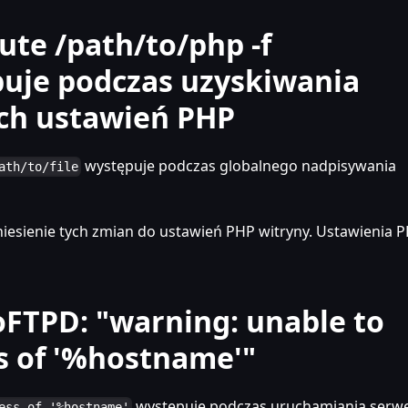
ute /path/to/php -f
puje podczas uzyskiwania
ch ustawień PHP
występuje podczas globalnego nadpisywania
ath/to/file
niesienie tych zmian do ustawień PHP witryny. Ustawienia 
FTPD: "warning: unable to
s of '%hostname'"
występuje podczas uruchamiania serw
ess of '%hostname'