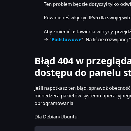
Ten problem będzie dotyczył tylko odw
Powinieneś włączyć IPv6 dla swojej wi
Aby zmienić ustawienia witryny, przejd
→ "
Podstawowe
". Na liście rozwijanej "
Błąd 404 w przegląd
dostępu do panelu s
Jeśli napotkasz ten błąd, sprawdź obecnoś
menedżera pakietów systemu operacyjnego 
oprogramowania.
Dla Debian/Ubuntu: