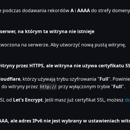
 że podczas dodawania rekordów
A
i
AAAA
do strefy domeny
rwer, na którym ta witryna nie istnieje
 utworzona na serwerze. Aby utworzyć nową pustą witrynę,
itryny przez HTTPS, ale witryna nie używa certyfikatu S
loudflare
, którzy używają trybu szyfrowania "
Full
". Powini
p do witryny przez
przy wyłączonym trybie "
Full
".
http://
SSL od
Let's Encrypt
. Jeśli masz już certyfikat SSL, możesz
d
A, ale adres IPv6 nie jest wybrany w ustawieniach wit