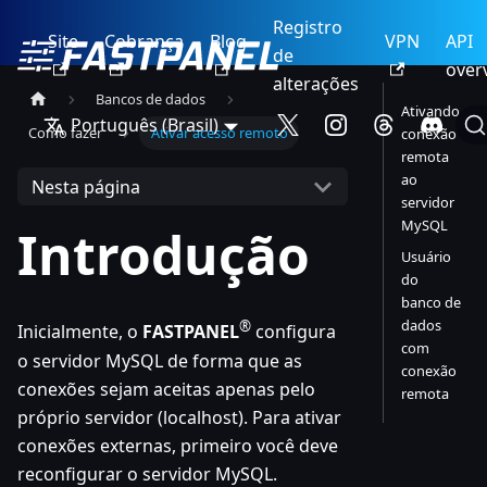
Registro
Site
Cobrança
Blog
VPN
API
de
over
alterações
Bancos de dados
Ativando
Português (Brasil)
Como fazer
Ativar acesso remoto
conexão
remota
ao
Nesta página
servidor
MySQL
Introdução
Usuário
do
banco de
dados
®
Inicialmente, o
FASTPANEL
configura
com
o servidor MySQL de forma que as
conexão
conexões sejam aceitas apenas pelo
remota
próprio servidor (localhost). Para ativar
conexões externas, primeiro você deve
reconfigurar o servidor MySQL.