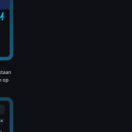
staan
n op