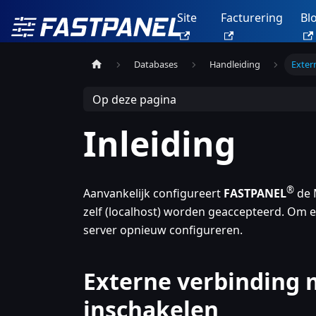
Site
Facturering
Bl
Databases
Handleiding
Exter
Op deze pagina
Inleiding
®
Aanvankelijk configureert
FASTPANEL
de 
zelf (localhost) worden geaccepteerd. Om e
server opnieuw configureren.
Externe verbinding 
inschakelen