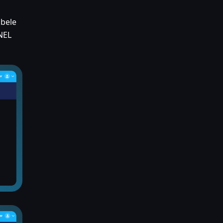
abele
NEL