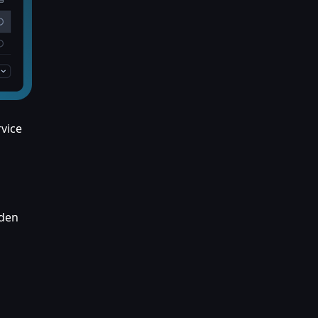
rvice
rden