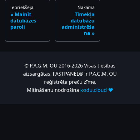
Iepriekšējā
Nākamā
Mainīt
Tīmekļa
datubāzes
datubāzu
paroli
administrēša
na
© P.A.G.M. OU 2016-2026 Visas tiesības
aizsargātas. FASTPANEL® ir P.A.G.M. OU
reģistrēta preču zīme.
Mitināšanu nodrošina
kodu.cloud ❤️