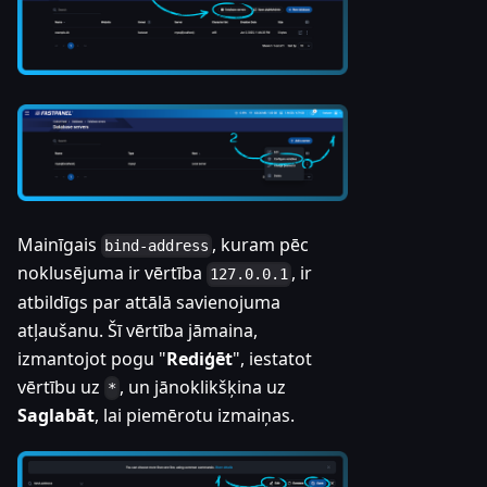
Mainīgais
, kuram pēc
bind-address
noklusējuma ir vērtība
, ir
127.0.0.1
atbildīgs par attālā savienojuma
atļaušanu. Šī vērtība jāmaina,
izmantojot pogu "
Rediģēt
", iestatot
vērtību uz
, un jānoklikšķina uz
*
Saglabāt
, lai piemērotu izmaiņas.