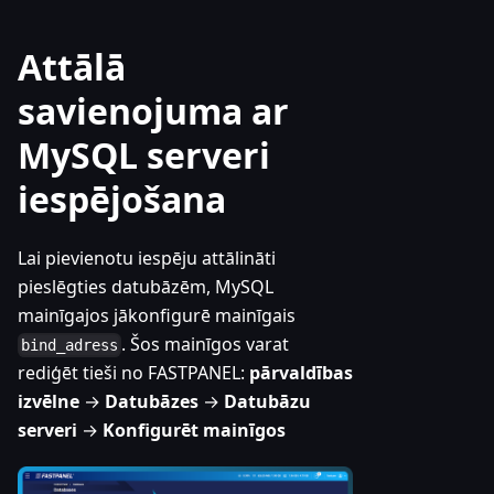
Attālā
savienojuma ar
MySQL serveri
iespējošana
Lai pievienotu iespēju attālināti
pieslēgties datubāzēm, MySQL
mainīgajos jākonfigurē mainīgais
. Šos mainīgos varat
bind_adress
rediģēt tieši no FASTPANEL:
pārvaldības
izvēlne
→
Datubāzes
→
Datubāzu
serveri
→
Konfigurēt mainīgos