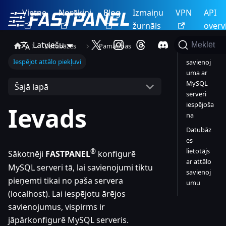
Vietne
Norēķini
Blog
Izmaiņu
VPN
API
žurnāls
overv
Latviešu
Meklēt
Datubāzes
Pamācības
Attālā
Iespējot attālo piekļuvi
savienoj
uma ar
MySQL
Šajā lapā
serveri
iespējoša
Ievads
na
Datubāz
es
lietotājs
®
Sākotnēji
FASTPANEL
konfigurē
ar attālo
MySQL serveri tā, lai savienojumi tiktu
savienoj
pieņemti tikai no paša servera
umu
(localhost). Lai iespējotu ārējos
savienojumus, vispirms ir
jāpārkonfigurē MySQL serveris.