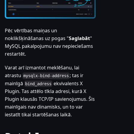
Pēc vērtības maiņas un
noklikšķināšanas uz pogas "
Saglabāt
"
MySQL pakalpojumu nav nepieciešams
restartēt.
Varat arī izmantot meklēšanu, lai
atrastu
; tas ir
mysqlx-bind-address
mainīgā
ekvivalents X
bind_adress
Plugin. Tas attēlo tīkla adresi, kurā X
Plugin klausās TCP/IP savienojumus. Šis
mainīgais nav dinamisks, un to var
iestatīt tikai startēšanas laikā.