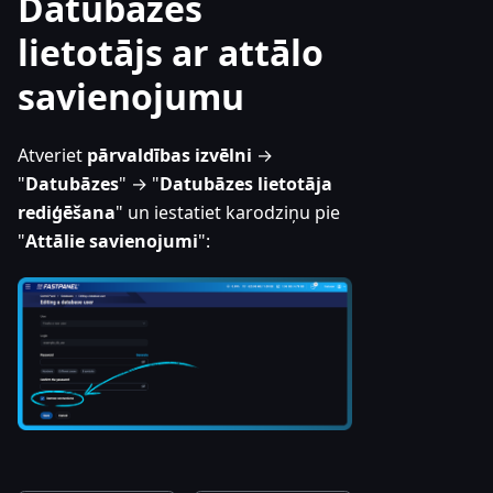
Datubāzes
lietotājs ar attālo
savienojumu
Atveriet
pārvaldības izvēlni
→
"
Datubāzes
" → "
Datubāzes lietotāja
rediģēšana
" un iestatiet karodziņu pie
"
Attālie savienojumi
":