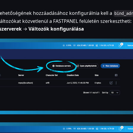
 lehetőségének hozzáadásához konfigurálnia kell a
bind_ad
változókat közvetlenül a FASTPANEL felületén szerkesztheti:
szerverek
→
Változók konfigurálása