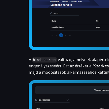
A
változó, amelynek alapérte
bind-address
engedélyezéséért. Ezt az értéket a "
Szerkes
majd a módosítások alkalmazásához kattin