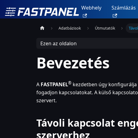
Webhely
Számlázás
Adatbázisok
Útmutatók
Távo
Ezen az oldalon
Bevezetés
®
A
FASTPANEL
kezdetben úgy konfigurálja 
fogadjon kapcsolatokat. A külső kapcsolato
szervert.
Távoli kapcsolat en
szerverhez