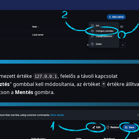
lmezett értéke
, felelős a távoli kapcsolat
127.0.0.1
ztés
" gombbal kell módosítania, az értéket
értékre állítva
*
tson a
Mentés
gombra.