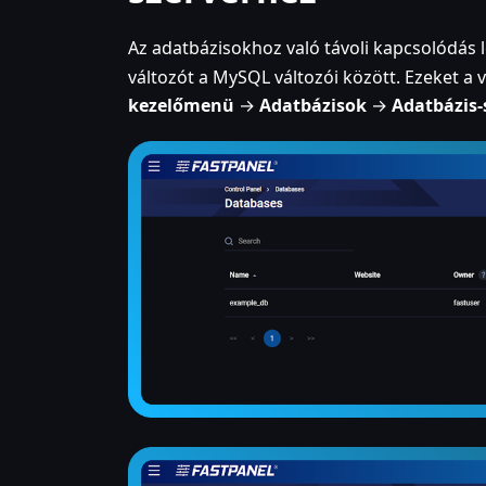
Az adatbázisokhoz való távoli kapcsolódás
változót a MySQL változói között. Ezeket a 
kezelőmenü
→
Adatbázisok
→
Adatbázis-