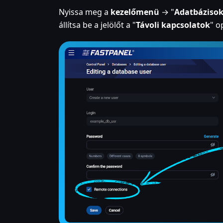
Nyissa meg a
kezelőmenü
→ "
Adatbáziso
állítsa be a jelölőt a "
Távoli kapcsolatok
" o