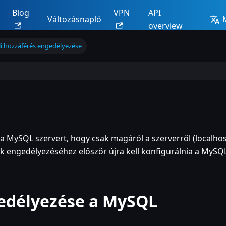
Blog
VPN
API
Változásnapló
overview
li hozzáférés engedélyezése
a MySQL szervert, hogy csak magáról a szerverről (localhos
k engedélyezéséhez először újra kell konfigurálnia a MySQ
gedélyezése a MySQL