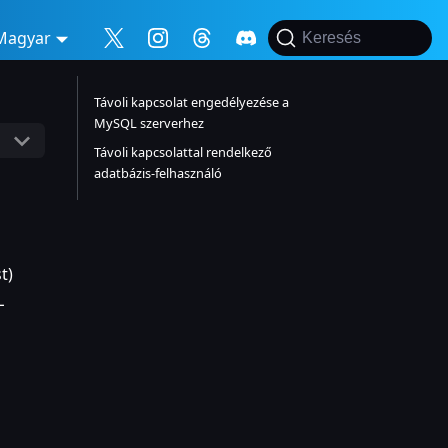
Magyar
Keresés
Távoli kapcsolat engedélyezése a
MySQL szerverhez
Távoli kapcsolattal rendelkező
adatbázis-felhasználó
t)
L