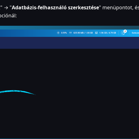
k
" → "
Adatbázis-felhasználó szerkesztése
" menüpontot, é
pciónál: