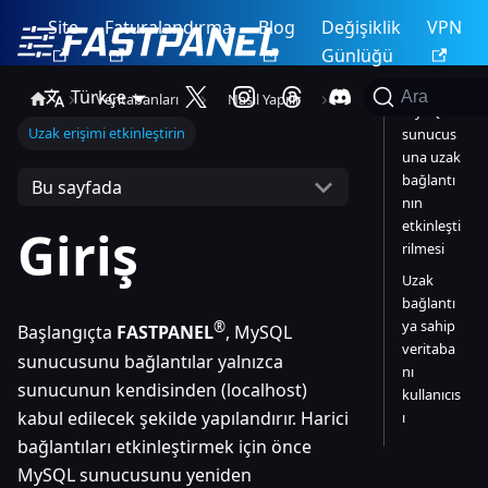
Site
Faturalandırma
Blog
Değişiklik
VPN
Günlüğü
Türkçe
Ara
Veritabanları
Nasıl Yapılır
MySQL
Uzak erişimi etkinleştirin
sunucus
una uzak
bağlantı
Bu sayfada
nın
etkinleşti
Giriş
rilmesi
Uzak
bağlantı
ya sahip
®
Başlangıçta
FASTPANEL
, MySQL
veritaba
sunucusunu bağlantılar yalnızca
nı
sunucunun kendisinden (localhost)
kullanıcıs
kabul edilecek şekilde yapılandırır. Harici
ı
bağlantıları etkinleştirmek için önce
MySQL sunucusunu yeniden