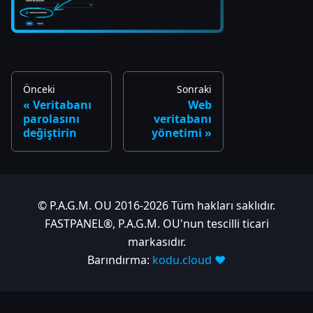
Önceki
Sonraki
Veritabanı
Web
parolasını
veritabanı
değiştirin
yönetimi
© P.A.G.M. OU 2016-2026 Tüm hakları saklıdır.
FASTPANEL®, P.A.G.M. OU'nun tescilli ticari
markasıdır.
Barındırma:
kodu.cloud ❤️