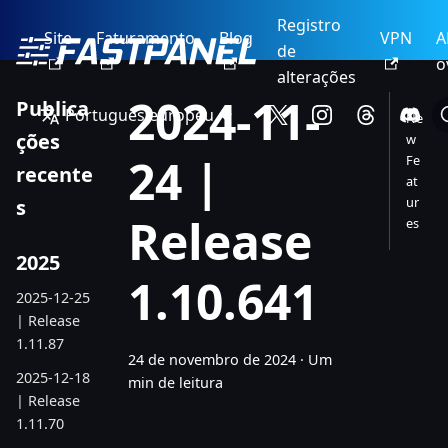
Registro
Site
Faturamento
Blog
VPN
A
de
o
alterações
2024-11-
Publica
Português europeu
Ne
ções
w
24 |
Fe
recente
at
ur
s
Release
es
2025
1.10.641
2025-12-25
| Release
1.11.87
24 de novembro de 2024
·
Um
2025-12-18
min de leitura
| Release
1.11.70