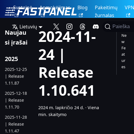
Svetainė
Apmokėjimas
Blog
Pakeitimų
VP
žurnalas
Lietuvių
Paieška
2024-11-
Naujau
Ne
si įrašai
w
24 |
Fe
at
2025
ur
Release
es
2025-12-25
| Release
1.11.87
1.10.641
2025-12-18
| Release
1.11.70
2024 m. lapkričio 24 d.
·
Viena
min. skaitymo
2025-11-28
| Release
1.11.47