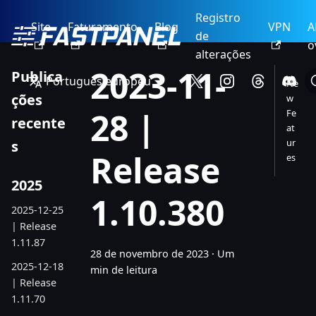
Registro
Site
Faturamento
Blog
VPN
A
de
o
alterações
2023-11-
Publica
Português europeu
Ne
ções
w
28 |
Fe
recente
at
ur
s
Release
es
2025
1.10.380
2025-12-25
| Release
1.11.87
28 de novembro de 2023
·
Um
2025-12-18
min de leitura
| Release
1.11.70