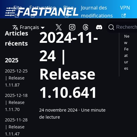
Site
Facturation
Blog
Journal des
VPN
modifications
Français
Recherch
2024-11-
Articles
Ne
récents
w
24 |
Fe
at
2025
ur
Release
es
2025-12-25
| Release
1.11.87
1.10.641
2025-12-18
| Release
1.11.70
24 novembre 2024
·
Une minute
de lecture
2025-11-28
| Release
1.11.47