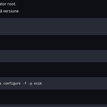
ator root.
tă versiune
s configure -f -p exim