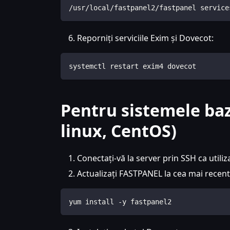
/usr/local/fastpanel2/fastpanel service
Reporniți serviciile Exim și Dovecot:
systemctl restart exim4 dovecot
Pentru sistemele ba
linux, CentOS)
Conectați-vă la server prin SSH ca utiliz
Actualizați FASTPANEL la cea mai recen
yum install -y fastpanel2