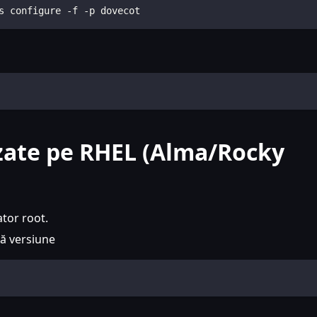
s configure -f -p dovecot
zate pe RHEL (Alma/Rocky
ator root.
tă versiune