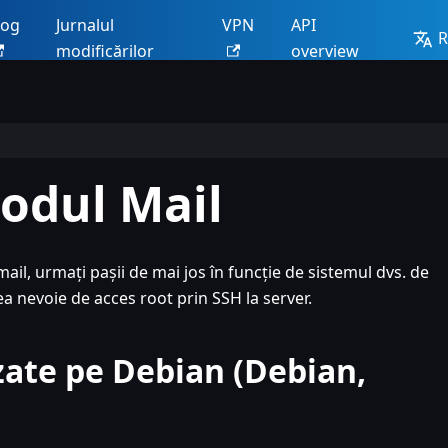
log
Jurnalul
VPN
API
modificărilor
overview
odul Mail
ail, urmați pașii de mai jos în funcție de sistemul dvs. de
 nevoie de acces root prin SSH la server.
zate pe Debian (Debian,