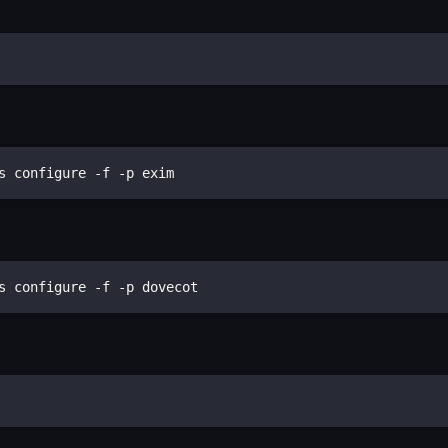
s configure -f -p exim
s configure -f -p dovecot