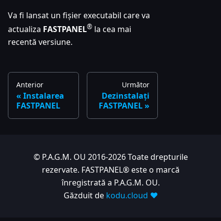
Va fi lansat un fișier executabil care va
®
actualiza
FASTPANEL
la cea mai
recentă versiune.
Anterior
Următor
Instalarea
Dezinstalați
FASTPANEL
FASTPANEL
© P.A.G.M. OU 2016-2026 Toate drepturile
rezervate. FASTPANEL® este o marcă
înregistrată a P.A.G.M. OU.
Găzduit de
kodu.cloud ❤️