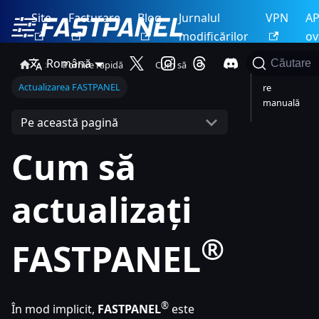
Site
Facturare
Blog
Jurnalul
VPN
AP
modificărilor
ov
Română
Căutare
Pornire rapidă
Cum să
Actualiza
Actualizarea FASTPANEL
re
manuală
Pe această pagină
Cum să
actualizați
®
FASTPANEL
®
În mod implicit,
FASTPANEL
este