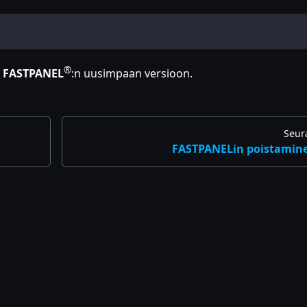
®
ä
FASTPANEL
:n
uusimpaan versioon.
Seur
FASTPANELin poistamin