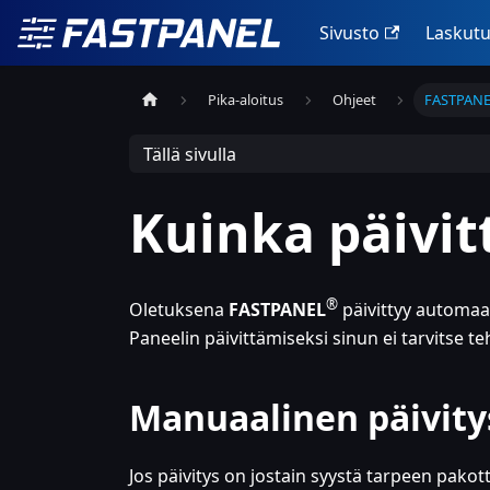
Sivusto
Laskut
Pika-aloitus
Ohjeet
FASTPANEL
Tällä sivulla
Kuinka päivi
®
Oletuksena
FASTPANEL
päivittyy automaat
Paneelin päivittämiseksi sinun ei tarvitse t
Manuaalinen päivity
Jos päivitys on jostain syystä tarpeen pak