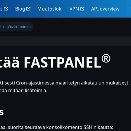
us
Blog
Muutosloki
VPN
API overview
in päivittäminen
®
ttää FASTPANEL
tisesti Cron-ajastimessa määritetyn aikataulun mukaisesti.
ehdä mitään lisätoimia.
s
ottaa, suorita seuraava konsolikomento SSH
:n
kautta: