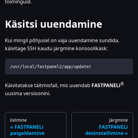
toiminguid.
Käsitsi uuendamine
Kui mingil põhjusel on vaja uuendamine sundida,
käivitage SSH kaudu järgmine konsoolikäsk:
/usr/local/fastpanel2/app/updater
®
Käivitatakse täitmisfail, mis uuendab
FASTPANELi
uusima versioonini.
Eelmine
Järgmine
FASTPANELi
FASTPANELi
paigaldamine
desinstallimine