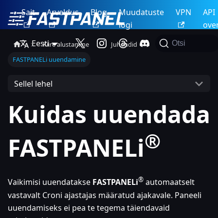
Sait
Arveldus
Blog
Muudatuste
VPN
API
logi
ove
Eesti
Otsi
Kiire alustamine
Juhendid
FASTPANELi uuendamine
Sellel lehel
Kuidas uuendada
®
FASTPANELi
®
Vaikimisi uuendatakse
FASTPANELi
automaatselt
vastavalt Croni ajastajas määratud ajakavale. Paneeli
uuendamiseks ei pea te tegema täiendavaid