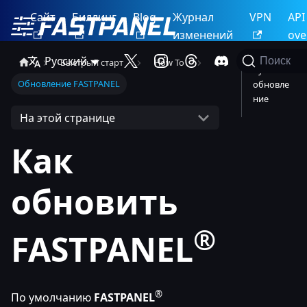
Сайт
Биллинг
Blog
Журнал
VPN
API
изменений
ove
Русский
Поиск
Быстрый старт
How To
Ручное
Обновление FASTPANEL
обновле
ние
На этой странице
Как
обновить
®
FASTPANEL
®
По умолчанию
FASTPANEL