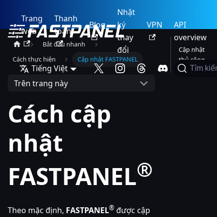
Nhật
Trang
Thanh
Blog
ký
VPN
API
web
toán
thay
overview
Bắt đầu nhanh
đổi
Cập nhật
Cách thực hiện
Cập nhật FASTPANEL
thủ công
Tiếng Việt
Tìm ki
Trên trang này
Cách cập
nhật
®
FASTPANEL
®
Theo mặc định,
FASTPANEL
được cập