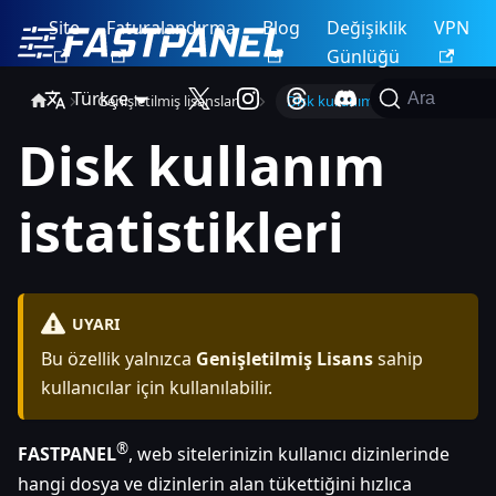
Site
Faturalandırma
Blog
Değişiklik
VPN
Günlüğü
Türkçe
Ara
Genişletilmiş lisanslar
Disk kullanım istatistikleri
Disk kullanım
istatistikleri
UYARI
Bu özellik yalnızca
Genişletilmiş Lisans
sahip
kullanıcılar için kullanılabilir.
®
FASTPANEL
, web sitelerinizin kullanıcı dizinlerinde
hangi dosya ve dizinlerin alan tükettiğini hızlıca