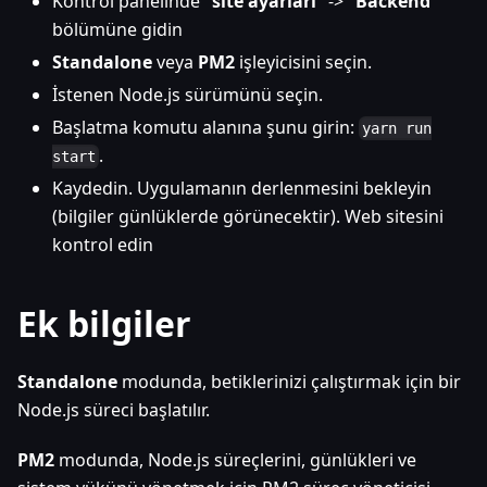
Kontrol panelinde "
site ayarları
" -> "
Backend
"
bölümüne gidin
Standalone
veya
PM2
işleyicisini seçin.
İstenen Node.js sürümünü seçin.
Başlatma komutu alanına şunu girin:
yarn run
.
start
Kaydedin. Uygulamanın derlenmesini bekleyin
(bilgiler günlüklerde görünecektir). Web sitesini
kontrol edin
Ek bilgiler
Standalone
modunda, betiklerinizi çalıştırmak için bir
Node.js süreci başlatılır.
PM2
modunda, Node.js süreçlerini, günlükleri ve