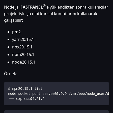
®
Node.js,
FASTPANEL
'e yüklendikten sonra kullanıcılar
projeleriyle şu gibi konsol komutlarını kullanarak
çalışabilir:
pm2
yarn20.15.1
npx20.15.1
npm20.15.1
node20.15.1
Örnek:
$ npm20.15.1 list
node-socket-port-server@1.0.0 /var/www/node_user/dat
└── express@4.21.2