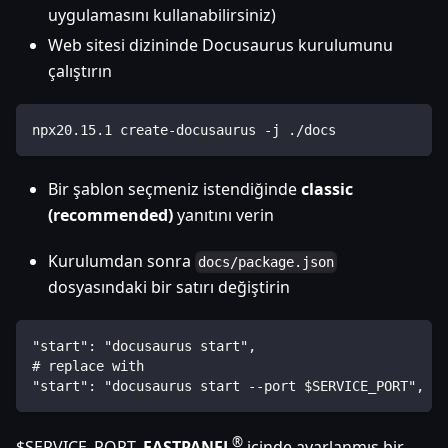
uygulamasını kullanabilirsiniz)
Web sitesi dizininde Docusaurus kurulumunu
çalıştırın
npx20.15.1 create-docusaurus -j ./docs
Bir şablon seçmeniz istendiğinde
classic
(recommended)
yanıtını verin
Kurulumdan sonra
docs/package.json
dosyasındaki bir satırı değiştirin
"start": "docusaurus start",
# replace with 
"start": "docusaurus start --port $SERVICE_PORT",
®
$SERVICE_PORT,
FASTPANEL
içinde ayarlanmış bir