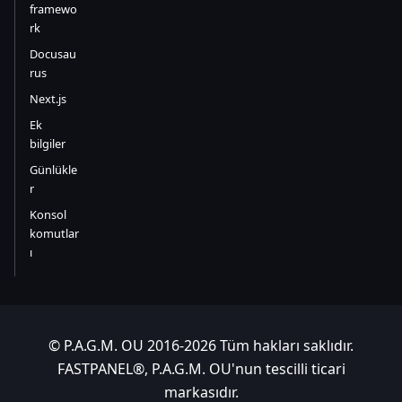
framewo
rk
Docusau
rus
Next.js
Ek
bilgiler
Günlükle
r
Konsol
komutlar
ı
© P.A.G.M. OU 2016-2026 Tüm hakları saklıdır.
FASTPANEL®, P.A.G.M. OU'nun tescilli ticari
markasıdır.