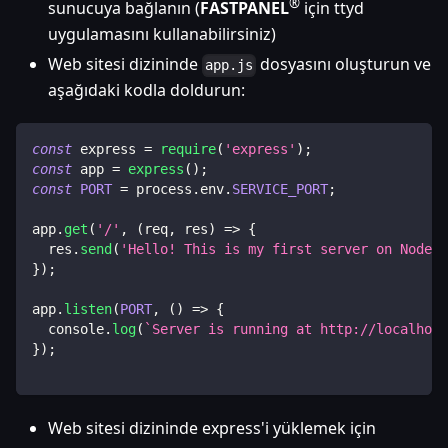
®
sunucuya bağlanın (
FASTPANEL
için ttyd
uygulamasını kullanabilirsiniz)
Web sitesi dizininde
dosyasını oluşturun ve
app.js
aşağıdaki kodla doldurun:
const
 express 
=
require
(
'express'
)
;
const
 app 
=
express
(
)
;
const
PORT
=
 process
.
env
.
SERVICE_PORT
;
app
.
get
(
'/'
,
(
req
,
 res
)
=>
{
  res
.
send
(
'Hello! This is my first server on Node.j
}
)
;
app
.
listen
(
PORT
,
(
)
=>
{
console
.
log
(
`
Server is running at http://localhost
}
)
;
Web sitesi dizininde express'i yüklemek için