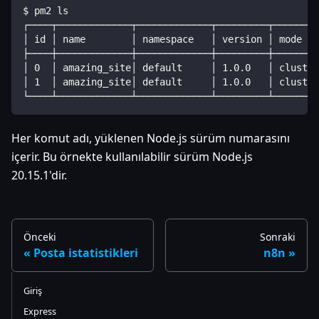
$ pm2 ls
┌────┬─────────────┬─────────────┬─────────┬────────
│ id │ name        │ namespace   │ version │ mode   
├────┼─────────────┼─────────────┼─────────┼────────
│ 0  │ amazing_site│ default     │ 1.0.0   │ cluster
│ 1  │ amazing_site│ default     │ 1.0.0   │ cluster
└────┴─────────────┴─────────────┴─────────┴────────
Her komut adı, yüklenen Node.js sürüm numarasını
içerir. Bu örnekte kullanılabilir sürüm Node.js
20.15.1'dir.
Önceki
Sonraki
Posta istatistikleri
n8n
Giriş
Express