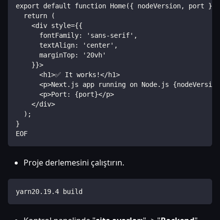
export default function Home({ nodeVersion, port }) 
  return (
    <div style={{
      fontFamily: 'sans-serif',
      textAlign: 'center',
      marginTop: '20vh'
    }}>
      <h1>✅ It works!</h1>
      <p>Next.js app running on Node.js {nodeVersion
      <p>Port: {port}</p>
    </div>
  );
}
EOF
Proje derlemesini çalıştırın.
yarn20.19.4 build