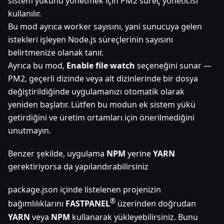
sistem yükünü yönetmek için PM2 süreç yöneticisi
kullanılır.
Bu mod ayrıca worker sayısını, yani sunucuya gelen
istekleri işleyen Node.js süreçlerinin sayısını
belirtmenize olanak tanır.
Ayrıca bu mod,
Enable file watch
seçeneğini sunar —
PM2, geçerli dizinde veya alt dizinlerinde bir dosya
değiştirildiğinde uygulamanızı otomatik olarak
yeniden başlatır. Lütfen bu modun ek sistem yükü
getirdiğini ve üretim ortamları için önerilmediğini
unutmayın.
Benzer şekilde, uygulama
NPM
yerine
YARN
gerektiriyorsa da yapılandırabilirsiniz
package.json içinde listelenen projenizin
®
bağımlılıklarını
FASTPANEL
üzerinden doğrudan
YARN
veya
NPM
kullanarak yükleyebilirsiniz. Bunu