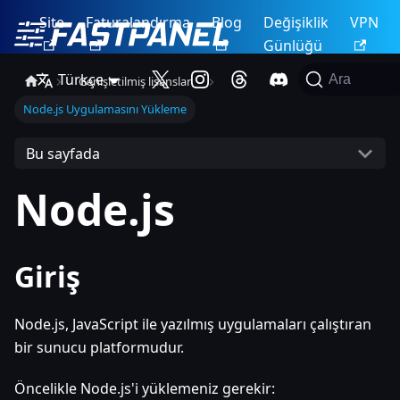
Site
Faturalandırma
Blog
Değişiklik
VPN
Günlüğü
Türkçe
Ara
Genişletilmiş lisanslar
Node.js Uygulamasını Yükleme
Bu sayfada
Node.js
Giriş
Node.js, JavaScript ile yazılmış uygulamaları çalıştıran
bir sunucu platformudur.
Öncelikle Node.js'i yüklemeniz gerekir: