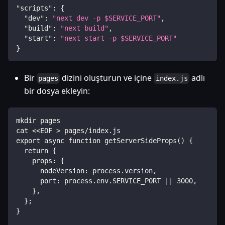
"scripts"
:
{
"dev"
:
"next dev -p $SERVICE_PORT"
,
"build"
:
"next build"
,
"start"
:
"next start -p $SERVICE_PORT"
}
Bir
dizini oluşturun ve içine
adlı
pages
index.js
bir dosya ekleyin:
mkdir pages
cat <<EOF > pages/index.js
export async function getServerSideProps() {
  return {
    props: {
      nodeVersion: process.version,
      port: process.env.SERVICE_PORT || 3000,
    },
  };
}