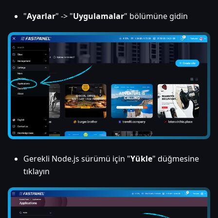
"
Ayarlar
" -> "
Uygulamalar
" bölümüne gidin
Gerekli Node.js sürümü için "
Yükle
" düğmesine
tıklayın