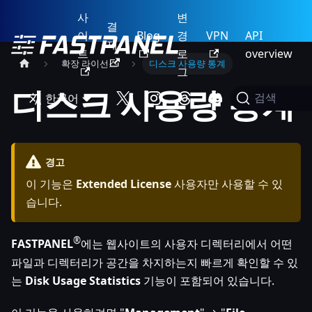
사
변
결
이
Blog
경
VPN
API
제
트
로
overview
확장 라이선스
디스크 사용량 통계
그
디스크 사용량 통계
한국어
검색
경고
이 기능은
Extended License
사용자만 사용할 수 있
습니다.
®
FASTPANEL
에는 웹사이트의 사용자 디렉터리에서 어떤
파일과 디렉터리가 공간을 차지하는지 빠르게 확인할 수 있
는
Disk Usage Statistics
기능이 포함되어 있습니다.