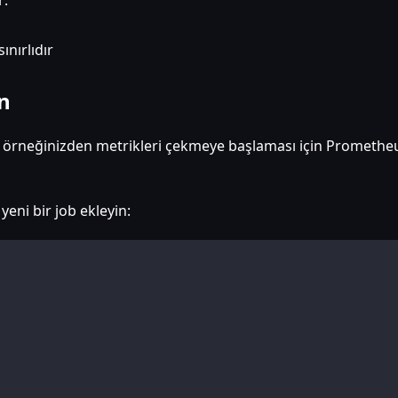
r:
ınırlıdır
n
örneğinizden metrikleri çekmeye başlaması için Promethe
eni bir job ekleyin: