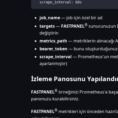
  scrape_interval: 60s
job_name
— job için özel bir ad
®
targets
—
FASTPANEL
sunucunuzun IP
değiştirin
metrics_path
— metriklerin alınacağı A
bearer_token
— bunu oluşturduğunuz to
scrape_interval
— Prometheus'un metrik
ayarlanmıştır)
İzleme Panosunu Yapılandı
®
FASTPANEL
örneğinizi Prometheus'a başarı
panonuzu kurabilirsiniz.
®
FASTPANEL
metrikleri için önceden hazır