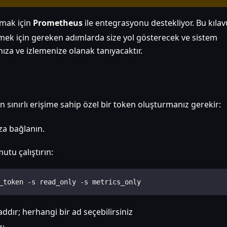
amak için
Prometheus
ile entegrasyonu destekliyor. Bu kılav
ek için gereken adımlarda size yol gösterecek ve sistem
ıza ve izlemenize olanak tanıyacaktır.
 sınırlı erişime sahip özel bir token oluşturmanız gerekir:
a bağlanın.
utu çalıştırın:
_token -s read_only -s metrics_only
addır; herhangi bir ad seçebilirsiniz