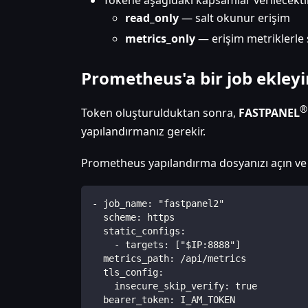
Tokene aşağıdaki kapsamlar verilecekti
read_only
— salt okunur erişim
metrics_only
— erişim metriklerle s
Prometheus'a bir job ekleyi
®
Token oluşturulduktan sonra,
FASTPANEL
yapılandırmanız gerekir.
Prometheus yapılandırma dosyanızı açın ve y
- job_name: "fastpanel2"
  scheme: https
  static_configs:
    - targets: ["$IP:8888"]
  metrics_path: /api/metrics
  tls_config:
    insecure_skip_verify: true
  bearer_token: I_AM_TOKEN