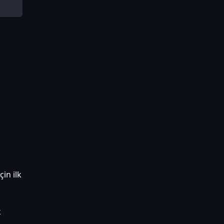
in ilk
k