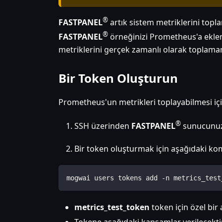
®
FASTPANEL
artık sistem metriklerini topl
®
FASTPANEL
örneğinizi Prometheus'a eklem
metriklerini gerçek zamanlı olarak toplaman
Bir Token Oluşturun
Prometheus'un metrikleri toplayabilmesi için
®
SSH üzerinden
FASTPANEL
sunucunuz
Bir token oluşturmak için aşağıdaki kom
mogwai users tokens add -n metrics_test
metrics_test_token
token için özel bir 