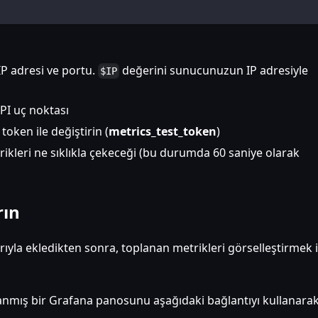
 adresi ve portu.
değerini sunucunuzun IP adresiyle
$IP
PI uç noktası
ken ile değiştirin (
metrics_test_token
)
leri ne sıklıkla çekeceği (bu durumda 60 saniye olarak
rın
yla ekledikten sonra, toplanan metrikleri görselleştirmek iç
lanmış bir Grafana panosunu aşağıdaki bağlantıyı kullanara