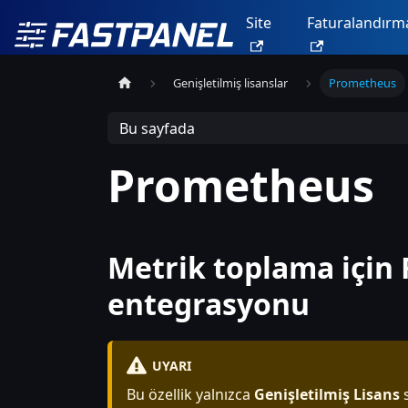
Site
Faturalandırm
Genişletilmiş lisanslar
Prometheus
Bu sayfada
Prometheus
Metrik toplama için
entegrasyonu
UYARI
Bu özellik yalnızca
Genişletilmiş Lisans
s