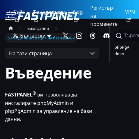
Регистър
Сайт
Фактуриране
Blog
VPN
на
промените
Бази данни
phpMyA
Български
Търсе
Уеб администрация на бази данни
dmin
phpPgA
На тази страница
dmin
Въведение
®
FASTPANEL
ви позволява да
инсталирате phpMyAdmin и
phpPgAdmin за управление на бази
данни.