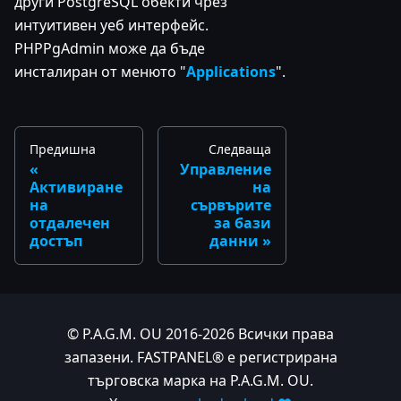
други PostgreSQL обекти чрез
интуитивен уеб интерфейс.
PHPPgAdmin може да бъде
инсталиран от менюто "
Applications
".
Предишна
Следваща
Управление
Активиране
на
на
сървърите
отдалечен
за бази
достъп
данни
© P.A.G.M. OU 2016-2026 Всички права
запазени. FASTPANEL® е регистрирана
търговска марка на P.A.G.M. OU.